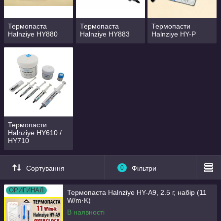
Термопаста
Термопаста
Термопасти
Halnziye HY880
Halnziye HY883
Halnziye HY-P
Термопасти
Halnziye HY610 /
HY710
Сортування
0
Фільтри
ОРИГИНАЛ
Термопаста Halnziye HY-A9, 2.5 г, набір (11
W/m·K)
В наявності