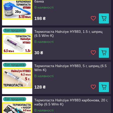
банка
В наявності
198
₴
Топ продажів
Термопаста Halnziye HY883, 1.5 г, шприц
(6.5 W/m·K)
В наявності
30
₴
Топ продажів
Термопаста Halnziye HY883, 5 г, шприц (6.5
W/m·K)
В наявності
128
₴
Топ продажів
Термопаста Halnziye HY883 карбонова, 20 г,
набір (6.5 W/m·K)
В наявності