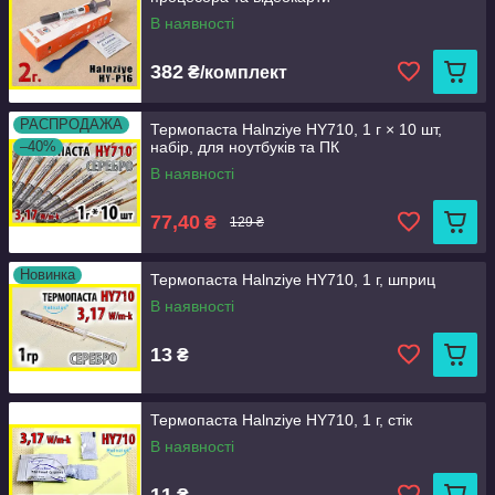
В наявності
382
₴/комплект
РАСПРОДАЖА
Термопаста Halnziye HY710, 1 г × 10 шт,
–40%
набір, для ноутбуків та ПК
В наявності
77,40
₴
129 ₴
Новинка
Термопаста Halnziye HY710, 1 г, шприц
В наявності
13
₴
Термопаста Halnziye HY710, 1 г, стік
В наявності
11