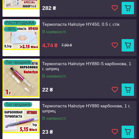
282
₴
РАСПРОДАЖА
Термопаста Halnziye HY450, 0.5 г, стік
–40%
В наявності
4,74
₴
7,90 ₴
Топ продажів
Термопаста Halnziye HY880-S карбонова, 1
г, шприц
В наявності
22
₴
Топ продажів
Термопаста Halnziye HY880 карбонова, 1 г,
шприц
В наявності
23
₴