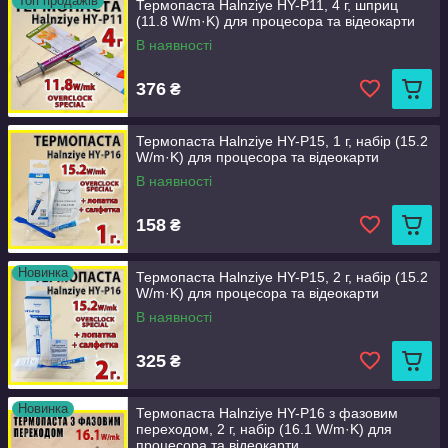
Топ продажів
Термопаста Halnziye HY-P11, 4 г, шприц
(11.8 W/m·K) для процесора та відеокарти
В наявності
376
₴
Термопаста Halnziye HY-P15, 1 г, набір (15.2
W/m·K) для процесора та відеокарти
В наявності
158
₴
Новинка
Термопаста Halnziye HY-P15, 2 г, набір (15.2
W/m·K) для процесора та відеокарти
В наявності
325
₴
Новинка
Термопаста Halnziye HY-P16 з фазовим
переходом, 2 г, набір (16.1 W/m·K) для
процесора та відеокарти