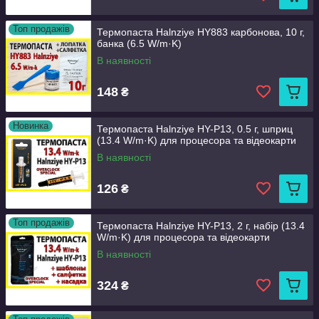
Топ продажів
Термопаста Halnziye HY883 карбонова, 10 г,
банка (6.5 W/m·K)
В наявності
148
₴
Новинка
Термопаста Halnziye HY-P13, 0.5 г, шприц
(13.4 W/m·K) для процесора та відеокарти
В наявності
126
₴
Топ продажів
Термопаста Halnziye HY-P13, 2 г, набір (13.4
W/m·K) для процесора та відеокарти
В наявності
324
₴