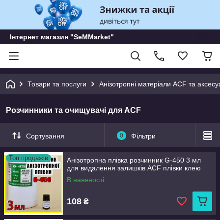
Інтернет магазин "SeMMarket"
Товари та послуги
Анізотропні матеріали ACF та аксесу
Розчинники та очищувачі для ACF
Сортування
0
Фільтри
Топ продажів
Анізотропна плівка розчинник G-450 3 мл
для видалення залишків ACF плівки клею
В наявності
108
₴