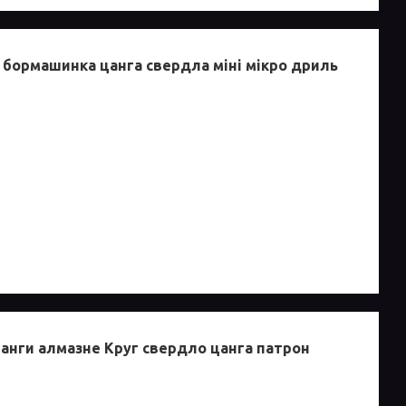
р бормашинка цанга свердла міні мікро дриль
штанги алмазне Круг свердло цанга патрон