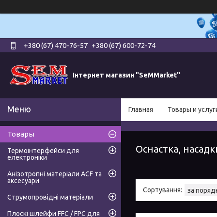
+380 (67) 470-76-57
+380 (67) 600-72-74
Інтернет магазин "SeMMarket"
Главная
Товары и услуг
Товары
Оснастка, насадк
Термоінтерфейси для
електроніки
Анізотропні матеріали ACF та
аксесуари
Струмопровідні матеріали
Плоскі шлейфи FFC / FPC для