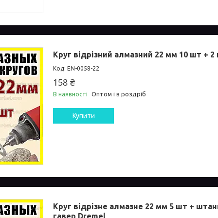
Круг відрізний алмазний 22 мм 10 шт + 
EN-0058-22
158 ₴
В наявності
Оптом і в роздріб
Купити
Круг відрізне алмазне 22 мм 5 шт + шта
гавер Dremel