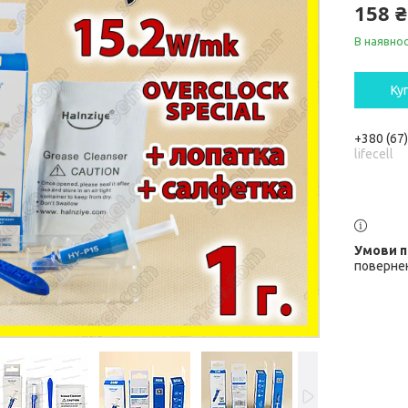
158 ₴
В наявнос
Ку
+380 (67
lifecell
повернен