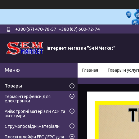
+380 (67) 470-76-57
+380 (67) 600-72-74
Інтернет магазин "SeMMarket"
Главная
Товары и услуг
Товары
Термоінтерфейси для
електроніки
Анізотропні матеріали ACF та
аксесуари
Струмопровідні матеріали
Плоскі шлейфи FFC / FPC для