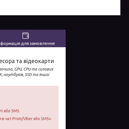
нформація для замовлення
цесора та відеокарти
еочипа, GPU, CPU та силових
, ноутбуків, SSD та іншої
ті або SMS.
 в чат Prom/Viber або SMS».