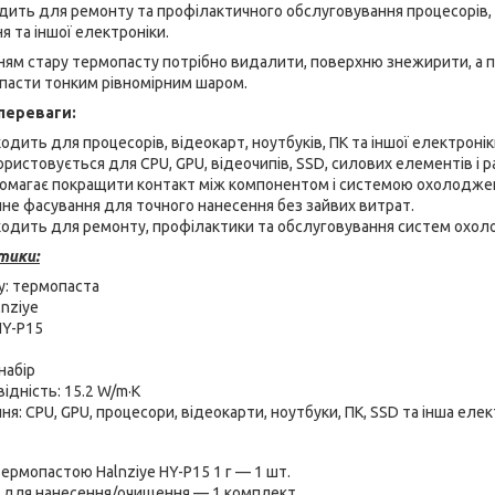
дить для ремонту та профілактичного обслуговування процесорів, ві
я та іншої електроніки.
ям стару термопасту потрібно видалити, поверхню знежирити, а п
ї пасти тонким рівномірним шаром.
переваги:
одить для процесорів, відеокарт, ноутбуків, ПК та іншої електронік
ристовується для CPU, GPU, відеочипів, SSD, силових елементів і р
омагає покращити контакт між компонентом і системою охолодже
чне фасування для точного нанесення без зайвих витрат.
ходить для ремонту, профілактики та обслуговування систем охол
тики:
у: термопаста
lnziye
HY-P15
набір
ідність: 15.2 W/m·K
я: CPU, GPU, процесори, відеокарти, ноутбуки, ПК, SSD та інша елек
термопастою Halnziye HY-P15 1 г — 1 шт.
 для нанесення/очищення — 1 комплект.