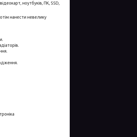
деокарт, ноутбуків, ПК, SSD,
отім нанести невелику
и.
адіаторів.
ння.
одження.
троніка