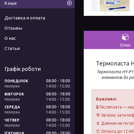
R інше
Доставка и оплата
Отзывы
О нас
Опис
Статьи
Термопаста Ha
Графік роботи
Термопаста HY-P15
елементів до ра
08:00
18:00
ПОНЕДІЛОК
14:00
15:00
08:00
18:00
ВІВТОРОК
Важливо:
14:00
15:00
08:00
18:00
🔒 Післяплата — не
СЕРЕДА
14:00
15:00
💬 Зв’язок: зателе
08:00
18:00
ЧЕТВЕР
📵 Дзвінок не потр
14:00
15:00
⏰ Оплата до 12:00 
08:00
18:00
ПʼЯТНИЦЯ