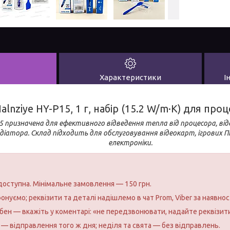
Характеристики
І
lnziye HY-P15, 1 г, набір (15.2 W/m·K) для про
 призначена для ефективного відведення тепла від процесора, від
діатора. Склад підходить для обслуговування відеокарт, ігрових ПК
електроніки.
доступна. Мінімальне замовлення — 150 грн.
фонуємо; реквізити та деталі надішлемо в чат Prom, Viber за наявнос
ібен — вкажіть у коментарі: «не передзвонювати, надайте реквізити
— відправлення того ж дня; неділя та свята — без відправлень.