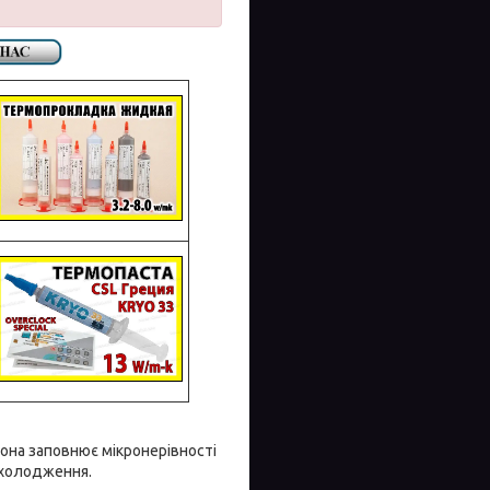
Вона заповнює мікронерівності
охолодження.