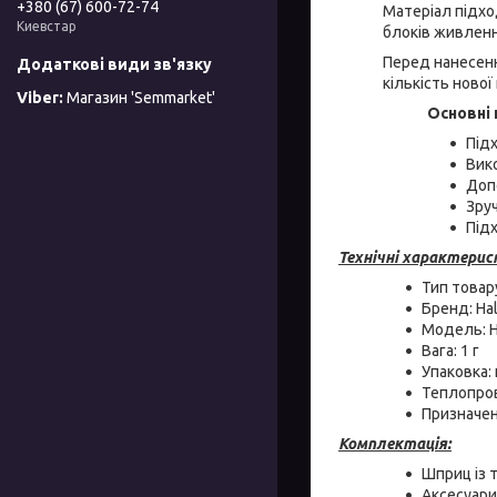
+380 (67) 600-72-74
Матеріал підхо
Киевстар
блоків живленн
Перед нанесенн
кількість ново
Магазин 'Semmarket'
Основні 
Підх
Вико
Доп
Зру
Під
Технічні характерис
Тип товар
Бренд: Ha
Модель: 
Вага: 1 г
Упаковка: 
Теплопров
Призначенн
Комплектація:
Шприц із 
Аксесуари