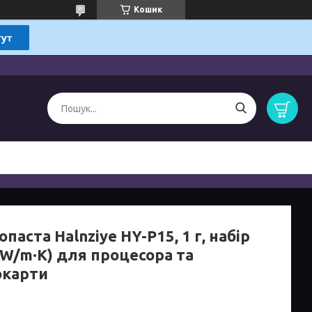
Кошик
паста Halnziye HY-P15, 1 г, набір
 W/m·K) для процесора та
окарти