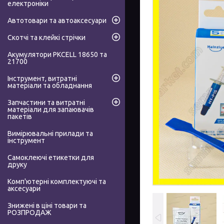
електроніки
Автотовари та автоаксесуари
Скотчі та клейкі стрічки
Акумулятори PKCELL 18650 та
21700
Інструмент, витратні
матеріали та обладнання
Запчастини та витратні
матеріали для запаювачів
пакетів
Вимірювальні прилади та
інструмент
Самоклеючі етикетки для
друку
Комп'ютерні комплектуючі та
аксесуари
Знижені в ціні товари та
РОЗПРОДАЖ