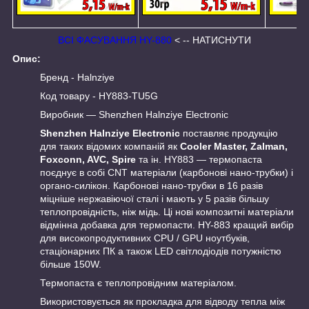
ВСІ ФАСУВАННЯ HY-880
< -- НАТИСНУТИ
Опис:
Бренд - Halnziye
Код товару - HY883-TU5G
Виробник — Shenzhen Halnziye Electronic
Shenzhen Halnziye Electronic
поставляє продукцію
для таких відомих компаній як
Cooler Master, Zalman,
Foxconn, AVC, Spire
та ін. HY883 — термопаста
поєднує в собі CNT матеріали (карбонові нано-трубки) і
органо-силікон. Карбонові нано-трубки в 16 разів
міцніше нержавіючої сталі і мають у 5 разів більшу
теплопровідність, ніж мідь. Ці нові композитні матеріали
відмінна добавка для термопасти. HY-883 кращий вибір
для високопродуктивних CPU / GPU ноутбуків,
стаціонарних ПК а також LED світлодіодів потужністю
більше 150W.
Термопаста є теплопровідним матеріалом.
Використовується як прокладка для відводу тепла між