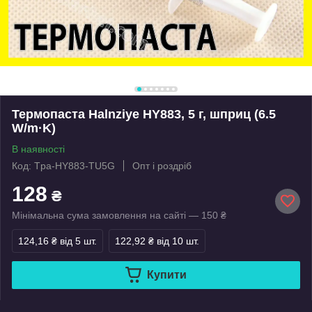
Термопаста Halnziye HY883, 5 г, шприц (6.5
W/m·K)
В наявності
Код: Tpa-HY883-TU5G
Опт і роздріб
128
₴
Мінімальна сума замовлення на сайті — 150 ₴
124,16 ₴
від 5 шт.
122,92 ₴
від 10 шт.
Купити