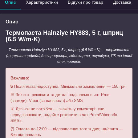
Опис
Характеристики
Відгуки про товар
Доставка
Опис
Термопаста Halnziye HY883, 5 г, шприц
(6.5 W/m·K)
Термопаста Halnziye HY883, 5 г, шприц (6.5 W/m·K) — термопаста
(термоінтерфейс) для процесора, відеокарти, ноутбука, ПК та іншої
електроніки.
Важливо:
🔒 Післяплата недоступна. Мінімальне замовлення — 150 грн.
💬 Зв’язок: реквізити та деталі надішлемо в чат Prom
(завжди), Viber (за наявності) або SMS.
📵 Дзвінок не потрібен — вкажіть у коментарі: «не
передзвонювати, надайте реквізити в чат Prom/Viber або
SMS».
⏰ Оплата до 12:00 — відправлення того ж дня; нд/свята —
без відправлень.