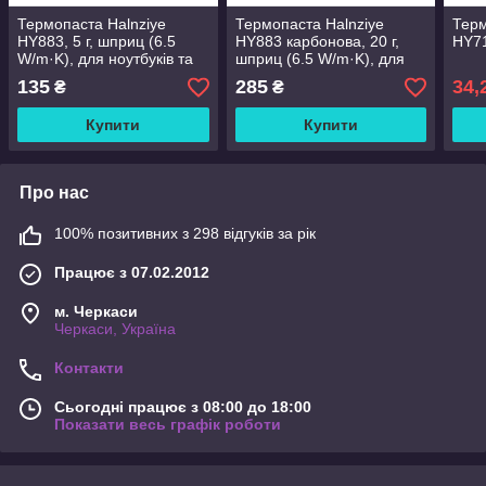
Термопаста Halnziye
Термопаста Halnziye
Терм
HY883, 5 г, шприц (6.5
HY883 карбонова, 20 г,
HY71
W/m·K), для ноутбуків та
шприц (6.5 W/m·K), для
ПК
ноутбуків та ПК
135
285
34,
₴
₴
Купити
Купити
Про нас
100% позитивних з 298 відгуків за рік
Працює з 07.02.2012
м. Черкаси
Черкаси, Україна
Контакти
Сьогодні працює з 08:00 до 18:00
Показати весь графік роботи