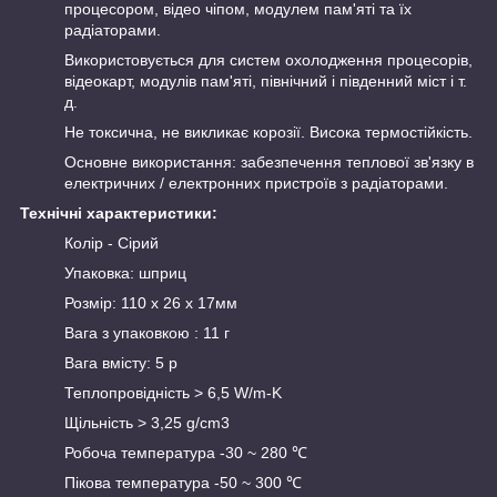
процесором, відео чіпом, модулем пам'яті та їх
радіаторами.
Використовується для систем охолодження процесорів,
відеокарт, модулів пам'яті, північний і південний міст і т.
д.
Не токсична, не викликає корозії. Висока термостійкість.
Основне використання: забезпечення теплової зв'язку в
електричних / електронних пристроїв з радіаторами.
Технічні характеристики:
Колір - Сірий
Упаковка: шприц
Розмір: 110 х 26 х 17мм
Вага з упаковкою : 11 г
Вага вмісту: 5 р
Теплопровідність > 6,5 W/m-K
Щільність > 3,25 g/cm3
Робоча температура -30 ~ 280 ℃
Пікова температура -50 ~ 300 ℃