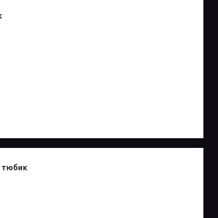
к
, тюбик