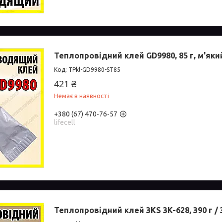
Теплопровідний клей GD9980, 85 г, м'як
TPkl-GD9980-ST85
421 ₴
Немає в наявності
+380 (67) 470-76-57
lifecell
Теплопровідний клей 3KS 3K-628, 390 г / 