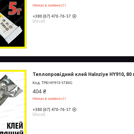
Немає в наявності
+380 (67) 470-76-57
lifecell
Теплопровідний клей Halnziye HY910, 80 г
TPkl-HY910-ST80G
404 ₴
Немає в наявності
+380 (67) 470-76-57
lifecell