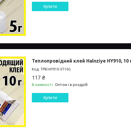
Купити
Теплопровідний клей Halnziye HY910, 10 
TPkl-HY910-ST10G
117 ₴
В наявності
Оптом і в роздріб
Купити