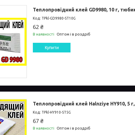
Теплопровідний клей GD9980, 10 г, тюби
TPkl-GD9980-ST10G
62 ₴
В наявності
Оптом і в роздріб
Купити
Теплопровідний клей Halnziye HY910, 5 г
TPkl-HY910-ST5G
67 ₴
В наявності
Оптом і в роздріб