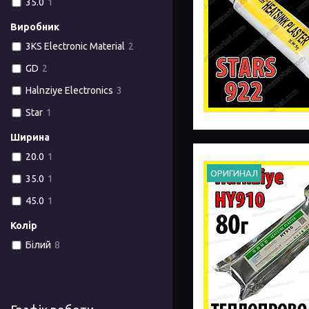
35.0
1
Виробник
3KS Electronic Material
2
GD
2
Halnziye Electronics
3
Star
1
Ширина
20.0
1
ОРИГИНАЛ
35.0
1
45.0
1
Колір
Білий
8