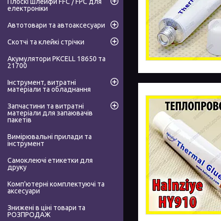
Плоскі шлейфи FFC / FPC для
електроніки
Автотовари та автоаксесуари
Скотчі та клейкі стрічки
Акумулятори PKCELL 18650 та
21700
Інструмент, витратні
матеріали та обладнання
Запчастини та витратні
матеріали для запаювачів
пакетів
Вимірювальні прилади та
інструмент
Самоклеючі етикетки для
друку
Комп'ютерні комплектуючі та
аксесуари
Знижені в ціні товари та
РОЗПРОДАЖ