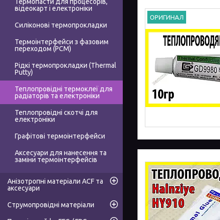
Термопасти для процесорів,
відеокарт і електроніки
ОРИГИНАЛ
Силіконові термопрокладки
Термоінтерфейси з фазовим
переходом (PCM)
Рідкі термопрокладки (Thermal
Putty)
Теплопровідні термоклеї для
радіаторів та електроніки
Теплопровідні скотчі для
електроніки
Графітові термоінтерфейси
Аксесуари для нанесення та
заміни термоінтерфейсів
Анізотропні матеріали ACF та
аксесуари
Струмопровідні матеріали