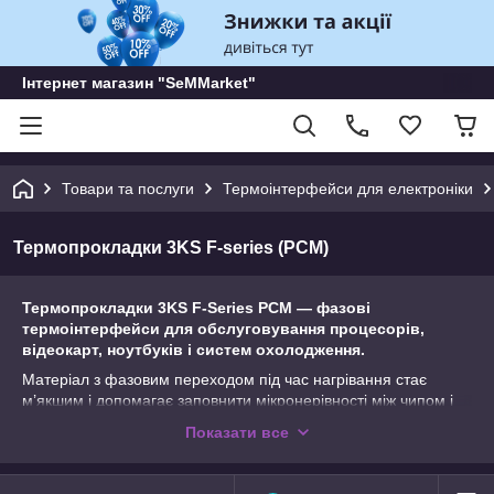
Інтернет магазин "SeMMarket"
Товари та послуги
Термоінтерфейси для електроніки
Термопрокладки 3KS F-series (PCM)
Термопрокладки 3KS F-Series PCM — фазові
термоінтерфейси для обслуговування процесорів,
відеокарт, ноутбуків і систем охолодження.
Матеріал з фазовим переходом під час нагрівання стає
м’якшим і допомагає заповнити мікронерівності між чипом і
радіатором. Це покращує тепловий контакт за умови
Показати все
правильного вибору розміру та щільного притиску.
3KS F-Series можна використовувати там, де потрібен тонкий
PCM-шар замість звичайної термопасти або еластомерної