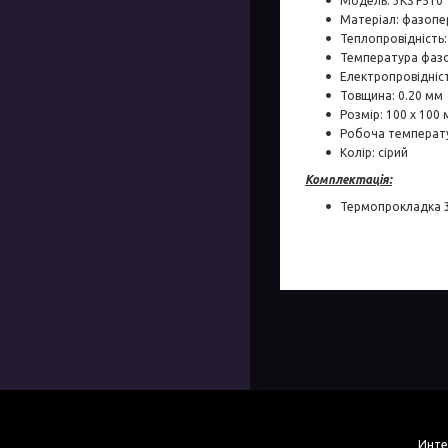
Модель: 3KS F510
Матеріал: фазопе
Теплопровідність
Температура фазо
Електропровідніс
Товщина: 0.20 мм
Розмір: 100 x 100
Робоча температур
Колір: сірий
Комплектація:
Термопрокладка 3