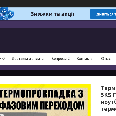
и
Доставка и оплата
Вопросы
Контакты
О нас
Терм
3KS F
ноутб
терм