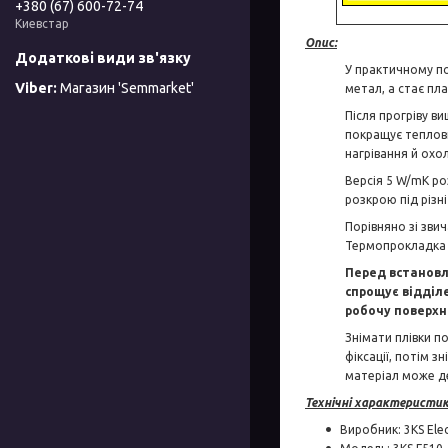
+380 (67) 600-72-74
Киевстар
Опис:
У практичному по
Магазин 'Semmarket'
метал, а стає пл
Після прогріву в
покращує теплови
нагрівання й охо
Версія 5 W/mK ро
розкрою під різн
Порівняно зі зви
Термопрокладка н
Перед встановл
спрощує відділ
робочу поверхн
Знімати плівки п
фіксації, потім 
матеріал може д
Технічні характеристик
Виробник: 3KS Elec