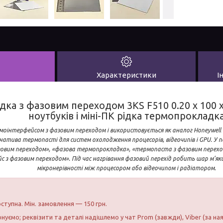
Характеристики
І
ка з фазовим переходом 3KS F510 0.20 x 100 
ноутбуків і міні-ПК рідка термопрокладк
моінтерфейсом з фазовим переходом і використовується як аналог Honeywell
атива термопасті для систем охолодження процесорів, відеочипів і GPU. У
овим переходом», «фазова термопрокладка», «термопаста з фазовим перехо
 з фазовим переходом». Під час нагрівання фазовий перехід робить шар м’я
мікронерівності між процесором або відеочипом і радіатором.
ступна. Мін. замовлення — 150 грн.
нуємо; реквізити та деталі надішлемо у чат Prom (завжди), Viber (за на