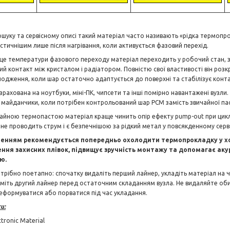
шуку та сервісному описі такий матеріал часто називають «рідка термопрок
астичнішим лише після нагрівання, коли активується фазовий перехід.
ище температури фазового переходу матеріал переходить у робочий стан, 
й контакт між кристалом і радіатором. Повністю свої властивості він розкри
лодження, коли шар остаточно адаптується до поверхні та стабілізує конта
зрахована на ноутбуки, міні-ПК, чипсети та інші помірно навантажені вузл
і майданчики, коли потрібен контрольований шар PCM замість звичайної па
чайною термопастою матеріал краще чинить опір ефекту pump-out при цик
е проводить струм і є безпечнішою за рідкий метал у повсякденному серві
енням рекомендується попередньо охолодити термопрокладку у хол
ення захисних плівок, підвищує зручність монтажу та допомагає аку
ю.
отрібно поетапно: спочатку видаліть перший лайнер, укладіть матеріал на ч
зніміть другий лайнер перед остаточним складанням вузла. Не видаляйте оби
еформуватися або порватися під час укладання.
и:
tronic Material