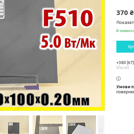
370 ₴
Показат
В наявнос
Ку
+380 (67
lifecell
повернен