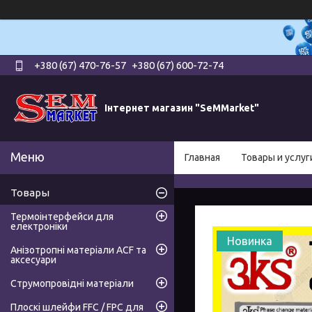
+380 (67) 470-76-57
+380 (67) 600-72-74
Інтернет магазин "SeMMarket"
Главная
Товары и услуг
Товары
Термоінтерфейси для
електроніки
Новинка
Анізотропні матеріали ACF та
аксесуари
Струмопровідні матеріали
Плоскі шлейфи FFC / FPC для