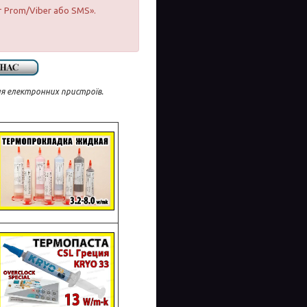
т Prom/Viber або SMS».
ля електронних пристроїв.