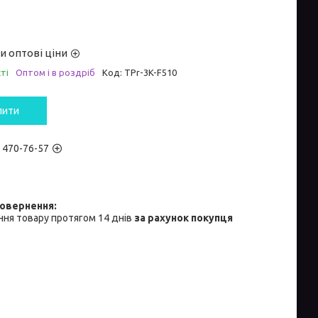
и оптові ціни
ті
Оптом і в роздріб
Код:
TPr-3K-F510
пити
) 470-76-57
ня товару протягом 14 днів
за рахунок покупця