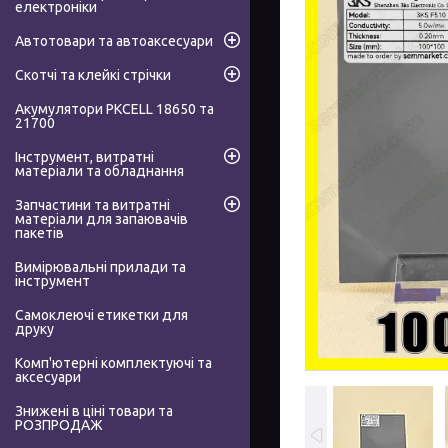
електроніки
Автотовари та автоаксесуари
Скотчі та клейкі стрічки
Акумулятори PKCELL 18650 та
21700
Інструмент, витратні
матеріали та обладнання
Запчастини та витратні
матеріали для запаювачів
пакетів
Вимірювальні прилади та
інструмент
Самоклеючі етикетки для
друку
Комп'ютерні комплектуючі та
аксесуари
Знижені в ціні товари та
РОЗПРОДАЖ