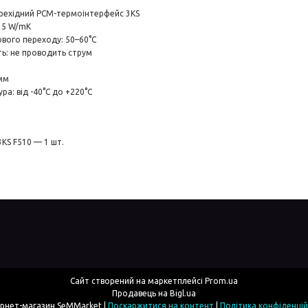
рехідний PCM-термоінтерфейс 3KS
: 5 W/mK
вого переходу: 50–60°C
ть: не проводить струм
 мм
а: від -40°C до +220°C
KS F510 — 1 шт.
Сайт створений на маркетплейсі
Prom.ua
Продавець на Bigl.ua
Интернет-магазин SeMMarket |
Поскаржитися на контент
|
Політика конфіденцій