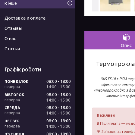
R інше
Доставка и оплата
Отзывы
О нас
Опис
Статьи
Термопроклад
Графік роботи
3KS F510 є PCM тер
08:00
18:00
ПОНЕДІЛОК
ефективна альтерн
14:00
15:00
«термопрокладка з фаз
08:00
18:00
ВІВТОРОК
«термоінтерфейс
14:00
15:00
08:00
18:00
СЕРЕДА
14:00
15:00
Важливо:
08:00
18:00
ЧЕТВЕР
🔒 Післяплата — недо
14:00
15:00
💬 Зв’язок: зателефо
08:00
18:00
ПʼЯТНИЦЯ