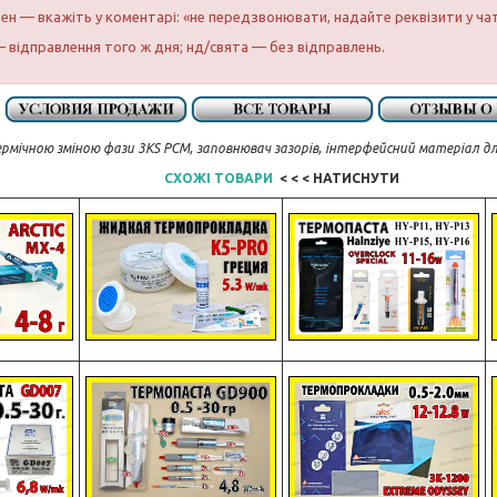
бен — вкажіть у коментарі: «не передзвонювати, надайте реквізити у ча
 відправлення того ж дня; нд/свята — без відправлень.
рмічною зміною фази 3KS PCM, заповнювач зазорів, інтерфейсний матеріал д
СХОЖІ ТОВАРИ
< < < НАТИСНУТИ