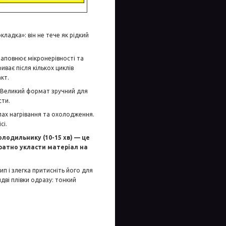
ладка»: він не тече як рідкий
заповнює мікронерівності та
ває після кількох циклів
кт.
и. Великий формат зручний для
сти.
лах нагрівання та охолодження.
сі.
одильнику (10-15 хв) — це
ратно укласти матеріал на
ип і злегка притисніть його для
дві плівки одразу: тонкий