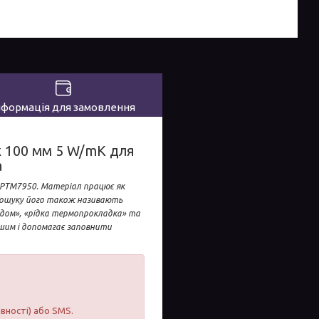
нформація для замовлення
x 100 мм 5 W/mK для
а
 PTM7950. Матеріал працює як
 пошуку його також називають
дом», «рідка термопрокладка» та
кшим і допомагає заповнити
явності) або SMS.