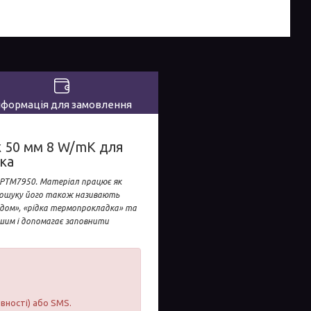
нформація для замовлення
x 50 мм 8 W/mK для
ка
 PTM7950. Матеріал працює як
 пошуку його також називають
дом», «рідка термопрокладка» та
кшим і допомагає заповнити
явності) або SMS.