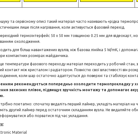
шуку та сервісному описі такий матеріал часто називають «рідка термопрок
астичнішим лише після нагрівання, коли активується фазовий перехід.
ерехідний термоінтерфейс 50 x 50 мм товщиною 0.25 мм для відеокарт, ноут
уванням охолодження.
ходить для більш навантажених вузлів, ніж базова лінійка 5 W/mK, і допома
при компактних розмірах майданчика.
ище температури фазового переходу матеріал переходить у робочий стан, 
й контакт між кристалом і радіатором. Повністю свої властивості він розкри
лодження, коли шар остаточно адаптується до поверхні та стабілізує конта
енням рекомендується попередньо охолодити термопрокладку у хол
ення захисних плівок, підвищує зручність монтажу та допомагає аку
ю.
отрібно поетапно: спочатку видаліть перший лайнер, укладіть матеріал на ч
зніміть другий лайнер перед остаточним складанням вузла. Не видаляйте оби
еформуватися або порватися під час укладання.
и:
tronic Material