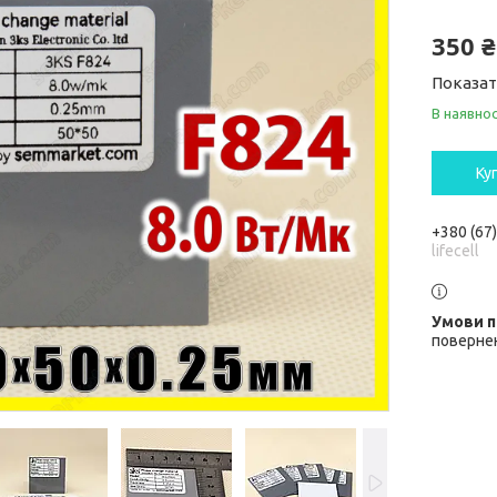
350 ₴
Показат
В наявнос
Ку
+380 (67
lifecell
повернен