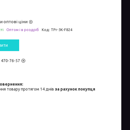
и оптові ціни
ті
Оптом і в роздріб
Код:
TPr-3K-F824
пити
) 470-76-57
ня товару протягом 14 днів
за рахунок покупця