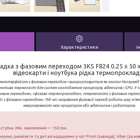
Характеристики
І
дка з фазовим переходом 3KS F824 0.25 x 50 
відеокарти і ноутбука рідка термопроклад
моінтерфейсом з фазовим переходом і використовується як аналог Honeywell
атива термопасті для систем охолодження процесорів, відеочипів і GPU. У
овим переходом», «фазова термопрокладка», «термопаста з фазовим перехо
 з фазовим переходом». Під час нагрівання фазовий перехід робить шар м’я
мікронерівності між процесором або відеочипом і радіатором.
ступна. Мін. замовлення — 150 грн.
нуємо; реквізити та деталі надішлемо у чат Prom (завжди), Viber (за на