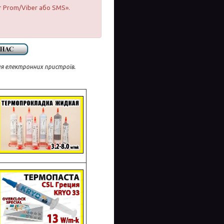
т Prom/Viber або SMS».
ля електронних пристроїв.