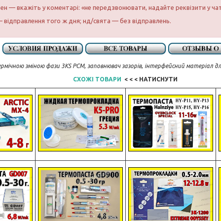
бен — вкажіть у коментарі: «не передзвонювати, надайте реквізити у ча
 відправлення того ж дня; нд/свята — без відправлень.
рмічною зміною фази 3KS PCM, заповнювач зазорів, інтерфейсний матеріал д
СХОЖІ ТОВАРИ
< < < НАТИСНУТИ