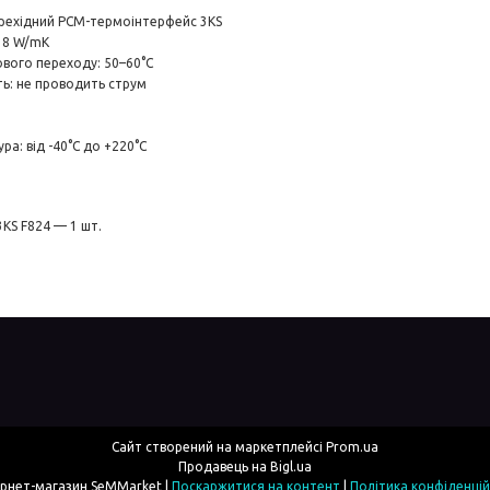
рехідний PCM-термоінтерфейс 3KS
: 8 W/mK
вого переходу: 50–60°C
ть: не проводить струм
а: від -40°C до +220°C
KS F824 — 1 шт.
Сайт створений на маркетплейсі
Prom.ua
Продавець на Bigl.ua
Интернет-магазин SeMMarket |
Поскаржитися на контент
|
Політика конфіденцій