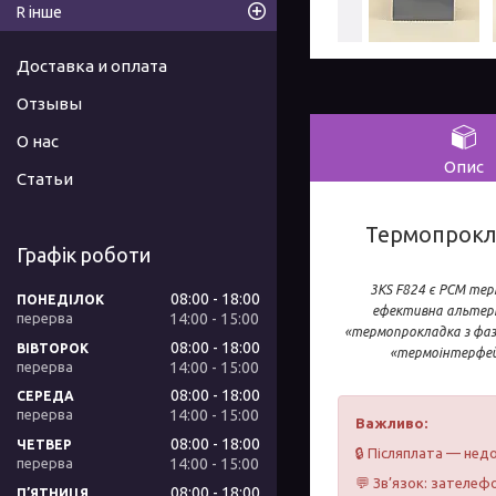
R інше
Доставка и оплата
Отзывы
О нас
Опис
Статьи
Термопрокла
Графік роботи
3KS F824 є PCM тер
08:00
18:00
ПОНЕДІЛОК
ефективна альтерн
14:00
15:00
«термопрокладка з фаз
08:00
18:00
ВІВТОРОК
«термоінтерфейс
14:00
15:00
08:00
18:00
СЕРЕДА
14:00
15:00
Важливо:
08:00
18:00
ЧЕТВЕР
🔒 Післяплата — недо
14:00
15:00
💬 Зв’язок: зателефо
08:00
18:00
ПʼЯТНИЦЯ