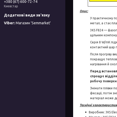
+380 (67) 600-72-74
Киевстар
Опис:
У практичному по
Магазин 'Semmarket'
метал, а стає пл
3KS F824 — фазоп
щільним компон
Серія 8 W/mK під
контактний шар 
Після прогріву в
покращує теплови
нагрівання й охо
Перед встановл
спрощує відділ
робочу поверхн
Знімати плівки п
фіксації, потім 
матеріал може д
Технічні характеристик
Виробник: 3KS Elec