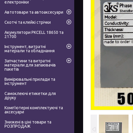
електроніки
Автотовари та автоаксесуари
Скотчі та клейкі стрічки
Акумулятори PKCELL 18650 та
21700
Інструмент, витратні
матеріали та обладнання
Запчастини та витратні
матеріали для запаювачів
пакетів
Вимірювальні прилади та
інструмент
Самоклеючі етикетки для
друку
Комп'ютерні комплектуючі та
аксесуари
Знижені в ціні товари та
РОЗПРОДАЖ