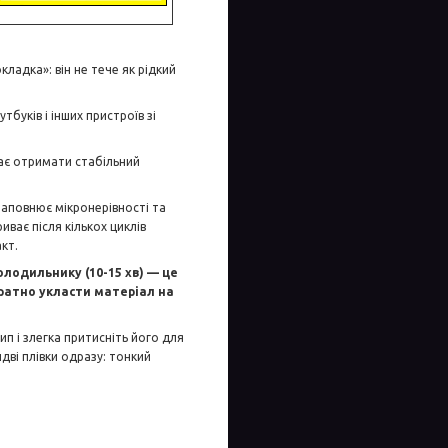
ладка»: він не тече як рідкий
буків і інших пристроїв зі
гає отримати стабільний
заповнює мікронерівності та
ває після кількох циклів
кт.
одильнику (10-15 хв) — це
ратно укласти матеріал на
ип і злегка притисніть його для
дві плівки одразу: тонкий