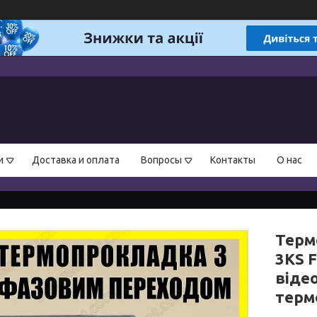
и
Доставка и оплата
Вопросы
Контакты
О нас
Терм
3KS F
відео
терм