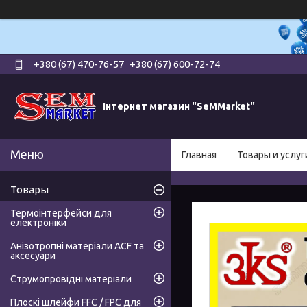
+380 (67) 470-76-57
+380 (67) 600-72-74
Інтернет магазин "SeMMarket"
Главная
Товары и услуг
Товары
Термоінтерфейси для
електроніки
Анізотропні матеріали ACF та
аксесуари
Струмопровідні матеріали
Плоскі шлейфи FFC / FPC для