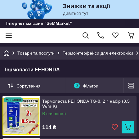
Інтернет магазин "SeMMarket"
Товари та послуги
Термоінтерфейси для електроніки
Термопасти FEHONDA
Сортування
0
Фільтри
Новинка
Термопаста FEHONDA TG-8, 2 г, набір (8.5
W/m·K)
В наявності
114
₴