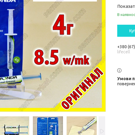
Показат
В наявнос
Ку
+380 (67
lifecell
повернен