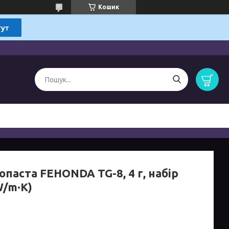
Кошик
паста FEHONDA TG-8, 4 г, набір
W/m·K)