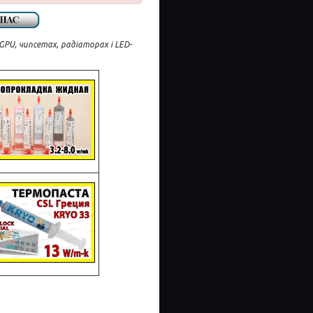
PU, чипсетах, радіаторах і LED-