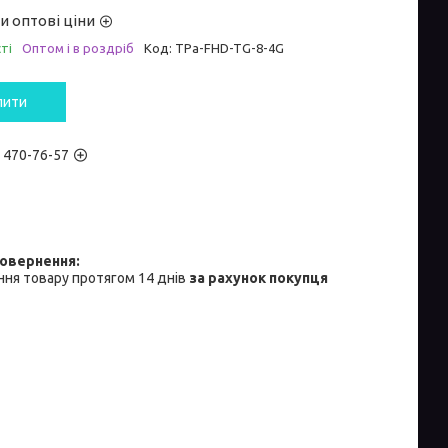
и оптові ціни
ті
Оптом і в роздріб
Код:
TPa-FHD-TG-8-4G
пити
) 470-76-57
ня товару протягом 14 днів
за рахунок покупця