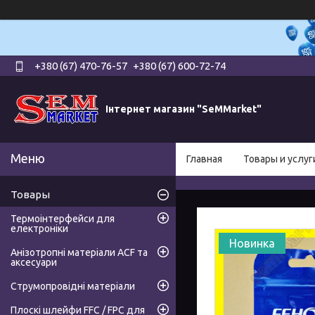
+380 (67) 470-76-57
+380 (67) 600-72-74
Інтернет магазин "SeMMarket"
Главная
Товары и услуг
Товары
Термоінтерфейси для
електроніки
Новинка
Анізотропні матеріали ACF та
аксесуари
Струмопровідні матеріали
Плоскі шлейфи FFC / FPC для