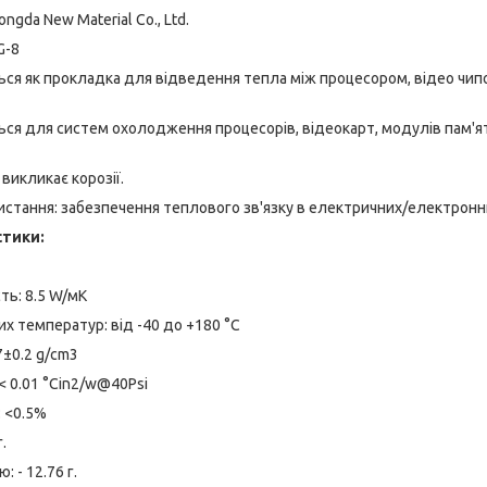
ongda New Material Co., Ltd.
G-8
ся як прокладка для відведення тепла між процесором, відео чипо
ся для систем охолодження процесорів, відеокарт, модулів пам'яті,
 викликає корозії.
стання: забезпечення теплового зв'язку в електричних/електронни
стики:
ть: 8.5 W/мК
их температур: від -40 до +180 °C
7±0.2 g/cm3
< 0.01 °Cin2/w@40Psi
 <0.5%
г.
: - 12.76 г.