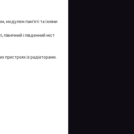
м, модулем пам'яті та їхніми
 північний і південний міст
х пристроях із радіаторами.