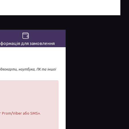
нформація для замовлення
ідеокарти, ноутбука, ПК та іншої
т Prom/Viber або SMS».