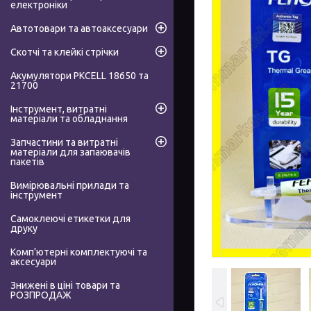
електроніки
Автотовари та автоаксесуари
Скотчі та клейкі стрічки
Акумулятори PKCELL 18650 та
21700
Інструмент, витратні
матеріали та обладнання
Запчастини та витратні
матеріали для запаювачів
пакетів
Вимірювальні прилади та
інструмент
Самоклеючі етикетки для
друку
Комп'ютерні комплектуючі та
аксесуари
Знижені в ціні товари та
РОЗПРОДАЖ