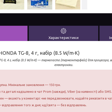
Характеристики
І
ONDA TG-8, 4 г, набір (8.5 W/m·K)
-8, 4 г, набір (8.5 W/m·K) — термопаста (термоінтерфейс) для процесора, в
електроніки.
тупна. Мінімальне замовлення — 150 грн.
и та деталі надішлемо в чат Prom (завжди), Viber (за наявності) або SMS.
бен — вкажіть у коментарі: «не передзвонювати, надайте реквізити в ча
 відправлення того ж дня; нд/свята — без відправлень.