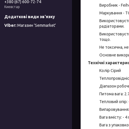
+380 (67) 600-72-74
Виробник - Feih
Киевстар
Маркування - T
Використовуєть
Магазин 'Semmarket'
радіаторами.
Використовуєть
тощо.
Не токсична, не
Основне викори
Технічні характери
Колір Сірий
Теплопровідніс
Діапазон робоч
Питома вага: 2.
Тепловий опір: 
Випаровування:
Вага вмісту: - 4 
Вага з упаковкою