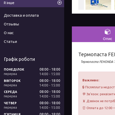
R інше
Доставка и оплата
Отзывы
О нас
Опис
Статьи
Термопаста FEH
Графік роботи
Термопаста FEHONDA TG
08:00
18:00
ПОНЕДІЛОК
14:00
15:00
Важливо:
08:00
18:00
ВІВТОРОК
14:00
15:00
🔒 Післяплата недос
08:00
18:00
СЕРЕДА
💬 Зв’язок: реквізит
14:00
15:00
📵 Дзвінок не потрі
08:00
18:00
ЧЕТВЕР
14:00
15:00
⏰ Оплата до 12:00 —
08:00
18:00
ПʼЯТНИЦЯ