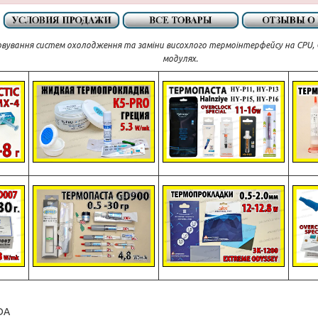
овування систем охолодження та заміни висохлого термоінтерфейсу на CPU, G
модулях.
DA