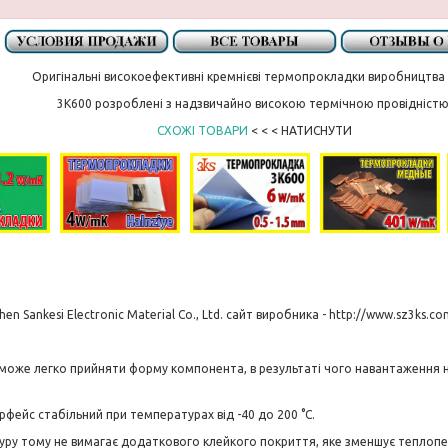
Оригінальні високоефективні кремнієві термопрокладки виробництва 
3K600 розроблені з надзвичайно високою термічною провідніст
СХОЖІ ТОВАРИ
< < < НАТИСНУТИ
en Sankesi Electronic Material Co., Ltd. сайт виробника - http://www.sz3ks.co
 може легко прийняти форму компонента, в результаті чого навантаження 
фейс стабільний при температурах від -40 до 200 °С.
уру тому не вимагає додаткового клейкого покриття, яке зменшує теплоп