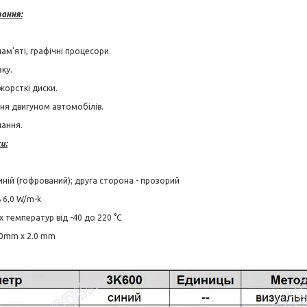
вання:
ам'яті, графічні процесори.
ку.
жорсткі диски.
ня двигуном автомобілів.
ання.
и:
синій (гофрований); друга сторона - прозорий
 6,0 W/m-k
 температур від -40 до 220 °С
50mm х 2.0 mm