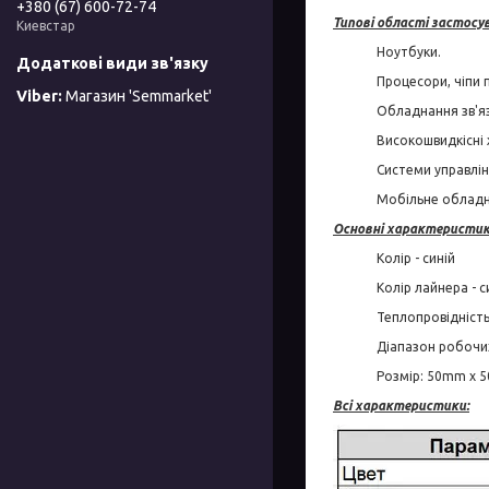
+380 (67) 600-72-74
Типові області застосу
Киевстар
Ноутбуки.
Процесори, чіпи п
Магазин 'Semmarket'
Обладнання зв'яз
Високошвидкісні 
Системи управлін
Мобільне обладн
Основні характеристик
Колір - синій
Колір лайнера - 
Теплопровідність
Діапазон робочих
Розмір: 50mm х 
Всі характеристики: