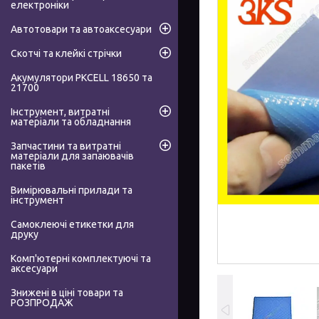
електроніки
Автотовари та автоаксесуари
Скотчі та клейкі стрічки
Акумулятори PKCELL 18650 та
21700
Інструмент, витратні
матеріали та обладнання
Запчастини та витратні
матеріали для запаювачів
пакетів
Вимірювальні прилади та
інструмент
Самоклеючі етикетки для
друку
Комп'ютерні комплектуючі та
аксесуари
Знижені в ціні товари та
РОЗПРОДАЖ