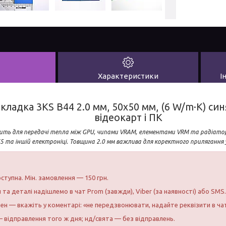
Характеристики
І
ладка 3KS B44 2.0 мм, 50x50 мм, (6 W/m·K) синя
відеокарт і ПК
ить для передачі тепла між GPU, чипами VRAM, елементами VRM та радіатор
S5 та іншій електроніці. Товщина 2.0 мм важлива для коректного прилягання у
ступна. Мін. замовлення — 150 грн.
и та деталі надішлемо в чат Prom (завжди), Viber (за наявності) або SMS.
бен — вкажіть у коментарі: «не передзвонювати, надайте реквізити в ча
 відправлення того ж дня; нд/свята — без відправлень.