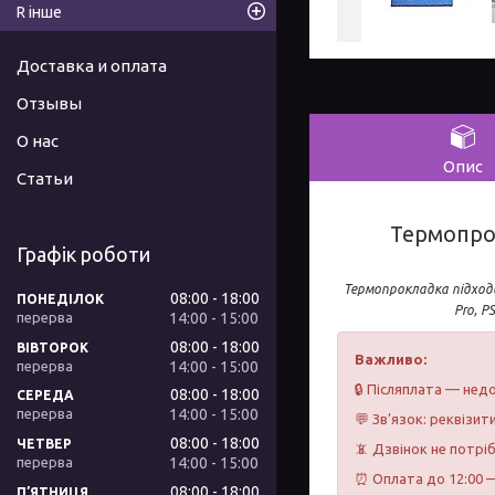
R інше
Доставка и оплата
Отзывы
О нас
Опис
Статьи
Термопрок
Графік роботи
Термопрокладка підход
08:00
18:00
ПОНЕДІЛОК
Pro, P
14:00
15:00
08:00
18:00
ВІВТОРОК
Важливо:
14:00
15:00
🔒 Післяплата — недо
08:00
18:00
СЕРЕДА
14:00
15:00
💬 Зв’язок: реквізит
08:00
18:00
ЧЕТВЕР
📵 Дзвінок не потрі
14:00
15:00
⏰ Оплата до 12:00 —
08:00
18:00
ПʼЯТНИЦЯ