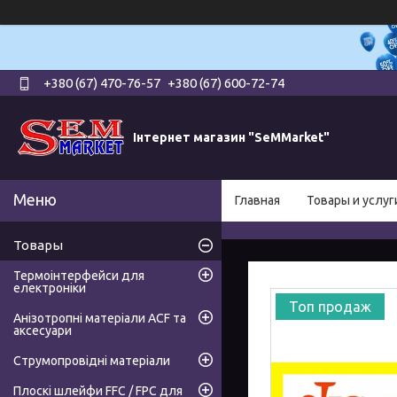
+380 (67) 470-76-57
+380 (67) 600-72-74
Інтернет магазин "SeMMarket"
Главная
Товары и услуг
Товары
Термоінтерфейси для
електроніки
Топ продаж
Анізотропні матеріали ACF та
аксесуари
Струмопровідні матеріали
Плоскі шлейфи FFC / FPC для