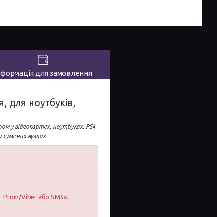
нформація для замовлення
, для ноутбуків,
ом у відеокартах, ноутбуках, PS4
 сумісних вузлах.
т Prom/Viber або SMS».