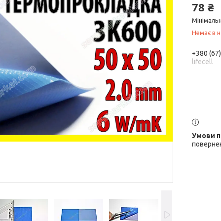
78 ₴
Мінімальн
Немає в н
+380 (67
lifecell
повернен