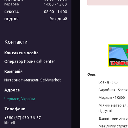
14:00
15:00
08:00
14:00
СУБОТА
Вихідний
НЕДІЛЯ
Контакти
Оператор Ирина call center
Опис:
Интернет-магазин SeMMarket
Бренд - 3KS
Виробник - Shenzh
Модель - 3K600
Черкаси, Україна
М'який матеріал
відсутні.
+380 (67) 470-76-57
Даний термоінтер
lifecell
Має липку структ