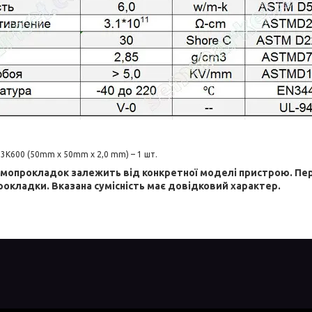
3K600 (50mm х 50mm х 2,0 mm) – 1 шт.
рмопрокладок залежить від конкретної моделі пристрою. Пе
рокладки. Вказана сумісність має довідковий характер.