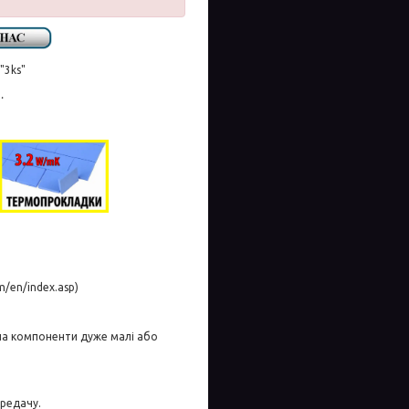
"3ks"
ю
.
m/en/index.asp)
на компоненти дуже малі або
ередачу.