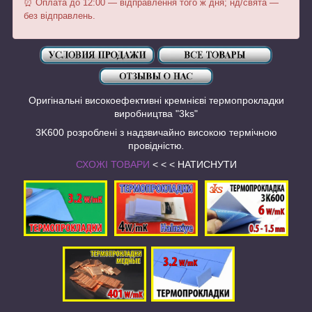
⏰ Оплата до 12:00 — відправлення того ж дня; нд/свята —
без відправлень.
Оригінальні високоефективні кремнієві термопрокладки
виробництва "3ks"
3K600 розроблені з надзвичайно високою термічною
провідністю
.
СХОЖІ ТОВАРИ
< < < НАТИСНУТИ