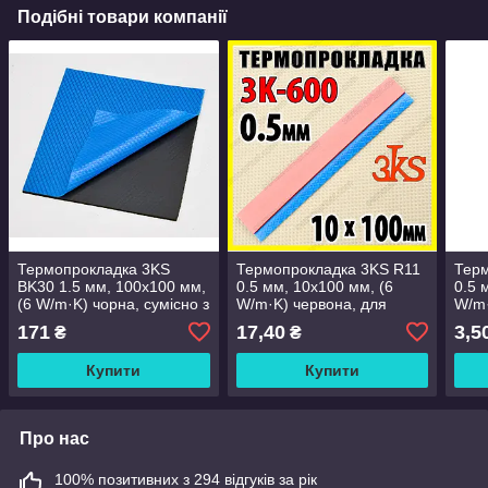
Подібні товари компанії
Термопрокладка 3KS
Термопрокладка 3KS R11
Терм
BK30 1.5 мм, 100x100 мм,
0.5 мм, 10x100 мм, (6
0.5 
(6 W/m·K) чорна, сумісно з
W/m·K) червона, для
W/m·
ноутбуками, відеокартами
ноутбуків, відеокарт і ПК
ноут
171
17,40
3,5
₴
₴
і ПК
Купити
Купити
Про нас
100% позитивних з 294 відгуків за рік