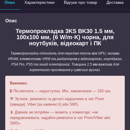
Опис
Характеристики
Відгуки про товар
Доставка
Опис
Термопрокладка 3KS BK30 1.5 мм,
100x100 мм, (6 W/m·K) чорна, для
ноутбуків, відеокарт і ПК
Термопрокладка підходить для передачі тепла між GPU, чипами
VRAM, елементами VRM та радіатором у відеокартах, ноутбуках,
PS4 Pro, PS5 та іншій електроніці. Товщина 1.5 мм важлива для
коректного прилягання у сумісних вузлах.
Важливо:
🔒 Післяплата — недоступна. Мін. замовлення — 150 грн.
💬 Зв’язок: реквізити та деталі надішлемо в чат Prom
(завжди), Viber (за наявності) або SMS.
📵 Дзвінок не потрібен — вкажіть у коментарі: «не
передзвонювати, надайте реквізити в чат Prom/Viber або
SMS».