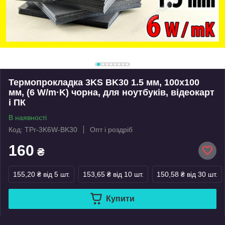
Термопрокладка 3KS BK30 1.5 мм, 100x100
мм, (6 W/m·K) чорна, для ноутбуків, відеокарт
і ПК
В наявності
Код: TPr-3K6W-BK30
Опт і роздріб
160
₴
155,20 ₴
від 5 шт.
153,65 ₴
від 10 шт.
150,58 ₴
від 30 шт.
Купити