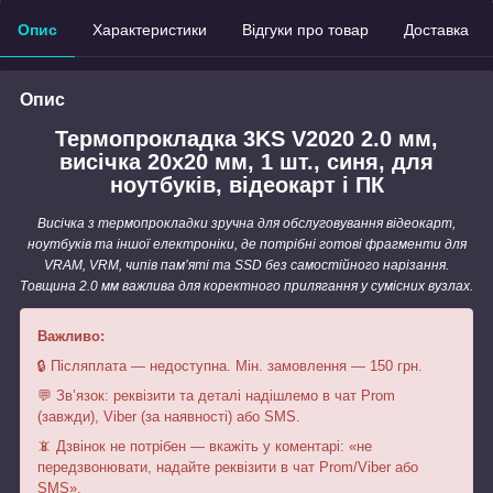
Опис
Характеристики
Відгуки про товар
Доставка
Опис
Термопрокладка 3KS V2020 2.0 мм,
висічка 20x20 мм, 1 шт., синя, для
ноутбуків, відеокарт і ПК
Висічка з термопрокладки зручна для обслуговування відеокарт,
ноутбуків та іншої електроніки, де потрібні готові фрагменти для
VRAM, VRM, чипів пам’яті та SSD без самостійного нарізання.
Товщина 2.0 мм важлива для коректного прилягання у сумісних вузлах.
Важливо:
🔒 Післяплата — недоступна. Мін. замовлення — 150 грн.
💬 Зв’язок: реквізити та деталі надішлемо в чат Prom
(завжди), Viber (за наявності) або SMS.
📵 Дзвінок не потрібен — вкажіть у коментарі: «не
передзвонювати, надайте реквізити в чат Prom/Viber або
SMS».