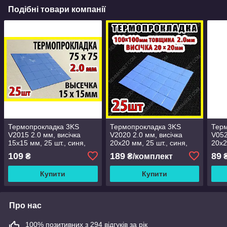
Подібні товари компанії
Термопрокладка 3KS
Термопрокладка 3KS
Тер
V2015 2.0 мм, висічка
V2020 2.0 мм, висічка
V052
15x15 мм, 25 шт., синя,
20x20 мм, 25 шт., синя,
20x2
для ноутбуків, відеокарт і
для ноутбуків, відеокарт і
для 
109
189
89
₴
₴/комплект
₴
ПК
ПК
ПК
Купити
Купити
Про нас
100% позитивних з 294 відгуків за рік