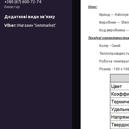
+380 (67) 600-72-74
Киевстар
Опис:
Бренд ― Halnziye
Виробник ― Shenz
Магазин 'Semmarket'
Код виробника ―
Технічні характеристик
Колір - Синій
Теплопровідність
Робоча температу
Розмір - 100 х 10