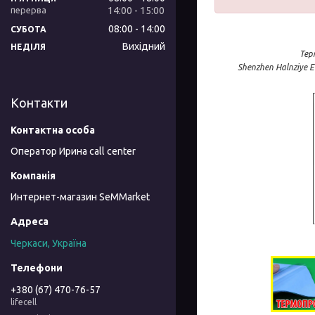
14:00
15:00
08:00
14:00
СУБОТА
Вихідний
НЕДІЛЯ
Тер
Shenzhen Halnziye E
Контакти
Оператор Ирина call center
Интернет-магазин SeMMarket
Черкаси, Україна
+380 (67) 470-76-57
lifecell