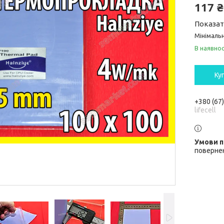
117 ₴
Показат
Мінімальн
В наявнос
Ку
+380 (67
lifecell
повернен