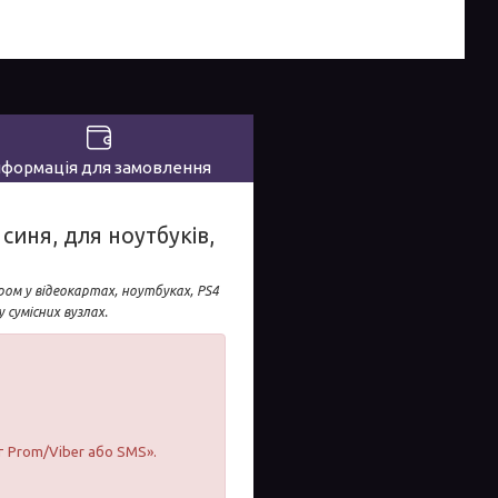
нформація для замовлення
синя, для ноутбуків,
ом у відеокартах, ноутбуках, PS4
 сумісних вузлах.
т Prom/Viber або SMS».