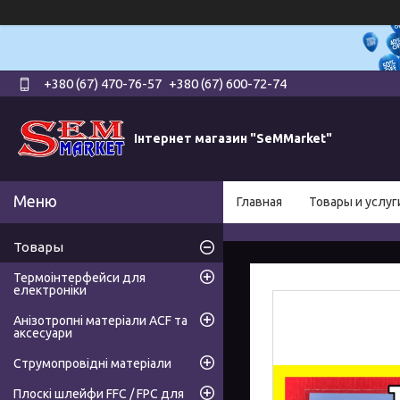
+380 (67) 470-76-57
+380 (67) 600-72-74
Інтернет магазин "SeMMarket"
Главная
Товары и услуг
Товары
Термоінтерфейси для
електроніки
Анізотропні матеріали ACF та
аксесуари
Струмопровідні матеріали
Плоскі шлейфи FFC / FPC для