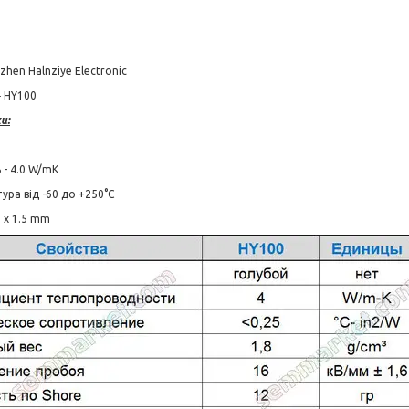
hen Halnziye Electronic
 HY100
и:
 - 4.0 W/mK
ра від -60 до +250°C
0 х 1.5 mm