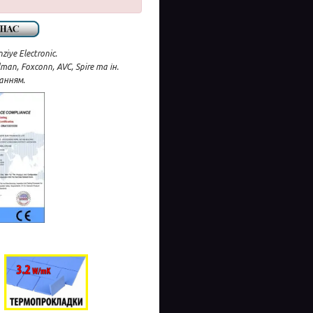
ye Electronic.
an, Foxconn, AVC, Spire та ін.
анням.