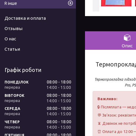
R інше
Доставка и оплата
Отзывы
О нас
Опис
Статьи
Термопрокладк
Графік роботи
Термопрокладка підход
08:00
18:00
ПОНЕДІЛОК
Pro, P
14:00
15:00
08:00
18:00
ВІВТОРОК
Важливо:
14:00
15:00
🔒 Післяплата — недо
08:00
18:00
СЕРЕДА
14:00
15:00
💬 Зв’язок: реквізит
08:00
18:00
ЧЕТВЕР
📵 Дзвінок не потрі
14:00
15:00
⏰ Оплата до 12:00 —
08:00
18:00
ПʼЯТНИЦЯ