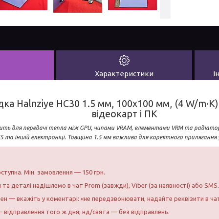
Характеристики
І
а Halnziye HC30 1.5 мм, 100x100 мм, (4 W/m·K) 
відеокарт і ПК
ить для передачі тепла між GPU, чипами VRAM, елементами VRM та радіатор
S5 та іншій електроніці. Товщина 1.5 мм важлива для коректного прилягання у
ступна. Мін. замовлення — 150 грн.
и та деталі надішлемо в чат Prom (завжди), Viber (за наявності) або SMS.
бен — вкажіть у коментарі: «не передзвонювати, надайте реквізити в ча
 відправлення того ж дня; нд/свята — без відправлень.