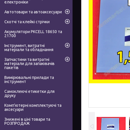
електроніки
Автотовари та автоаксесуари
Скотчі та клейкі стрічки
Акумулятори PKCELL 18650 та
21700
Інструмент, витратні
матеріали та обладнання
Запчастини та витратні
матеріали для запаювачів
пакетів
Вимірювальні прилади та
інструмент
Самоклеючі етикетки для
друку
Комп'ютерні комплектуючі та
аксесуари
Знижені в ціні товари та
РОЗПРОДАЖ