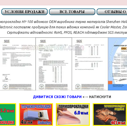
мопрокладка HY-100 відомого OEM виробника термо матеріалів Shenzhen Halnzi
lectronic поставляє продукцію для таких відомих компаній як Cooler Master, Zalm
Сертифікати відповідності: RoHS, PFOS, REACH підтверджені SGS тестув
ДИВИТИСЯ СХОЖІ ТОВАРИ
< -- НАТИСНУТИ