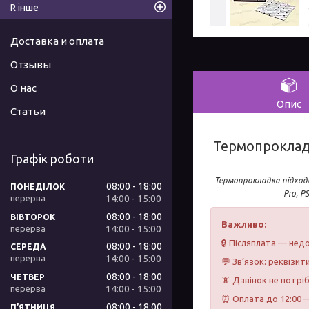
R інше
Доставка и оплата
Отзывы
О нас
Опис
Статьи
Термопрокладка
Графік роботи
Термопрокладка підход
08:00
18:00
ПОНЕДІЛОК
Pro, P
14:00
15:00
08:00
18:00
ВІВТОРОК
Важливо:
14:00
15:00
🔒 Післяплата — недо
08:00
18:00
СЕРЕДА
14:00
15:00
💬 Зв’язок: реквізит
08:00
18:00
ЧЕТВЕР
📵 Дзвінок не потрі
14:00
15:00
⏰ Оплата до 12:00 —
08:00
18:00
ПʼЯТНИЦЯ