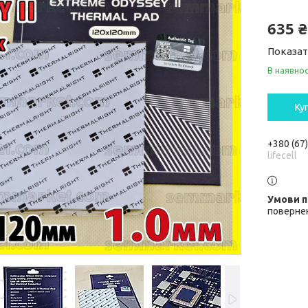
635 ₴
Показат
В наявнос
Ку
+380 (67
lifecell
повернен