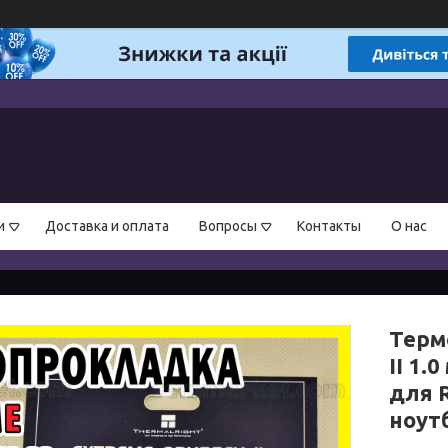
и
Доставка и оплата
Вопросы
Контакты
О нас
Терм
II 1.
для 
ноут