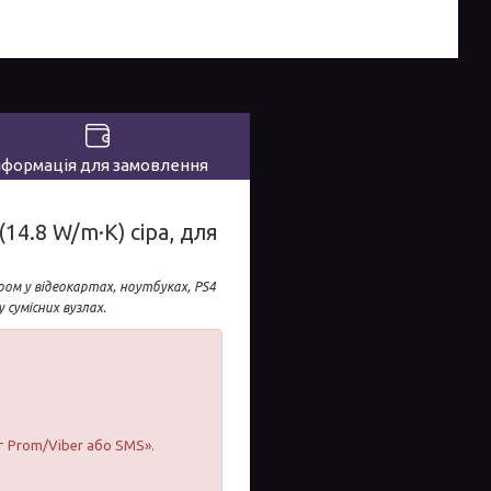
нформація для замовлення
14.8 W/m·K) сіра, для
ом у відеокартах, ноутбуках, PS4
 сумісних вузлах.
т Prom/Viber або SMS».