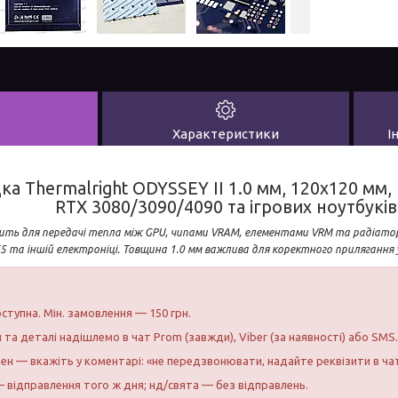
Характеристики
І
 Thermalright ODYSSEY II 1.0 мм, 120x120 мм, (
RTX 3080/3090/4090 та ігрових ноутбуків
ить для передачі тепла між GPU, чипами VRAM, елементами VRM та радіатор
S5 та іншій електроніці. Товщина 1.0 мм важлива для коректного прилягання у
ступна. Мін. замовлення — 150 грн.
и та деталі надішлемо в чат Prom (завжди), Viber (за наявності) або SMS.
бен — вкажіть у коментарі: «не передзвонювати, надайте реквізити в ча
 відправлення того ж дня; нд/свята — без відправлень.