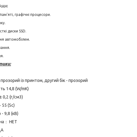
DRAM
пам'яті, графічні процесори.
ку.
сткі диски SSD.
ння автомобілем.
ання.
я.
тики:
 прозорий із принтом, другий бік - прозорий
ть 14,8 (W/mK)
± 0,2 (г/см3)
 55 (Sc)
- 9,8 (кВ)
дна： НЕТ
ДА