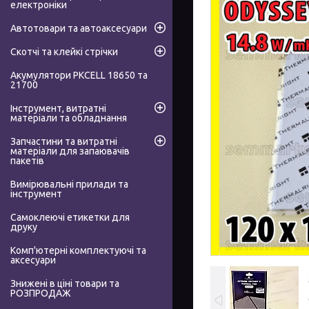
електроніки
Автотовари та автоаксесуари
Скотчі та клейкі стрічки
Акумулятори PKCELL 18650 та
21700
Інструмент, витратні
матеріали та обладнання
Запчастини та витратні
матеріали для запаювачів
пакетів
Вимірювальні прилади та
інструмент
Самоклеючі етикетки для
друку
Комп'ютерні комплектуючі та
аксесуари
Знижені в ціні товари та
РОЗПРОДАЖ