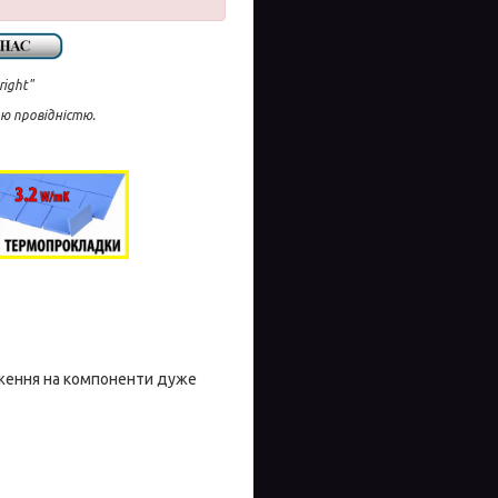
ight"
ю провідністю.
аження на компоненти дуже