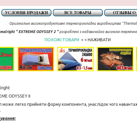
Оригінальні високопродуктивні термопрокладки виробництва "Thermalr
malright " EXTREME ODYSSEY 2 "
розроблені з надзвичайно високою термічно
ПОХОЖІ ТОВАРИ
< < НАЖИВАТИ
right
EME ODYSSEY II
л може легко прийняти форму компонента, унаслідок чого навант
.
ування: