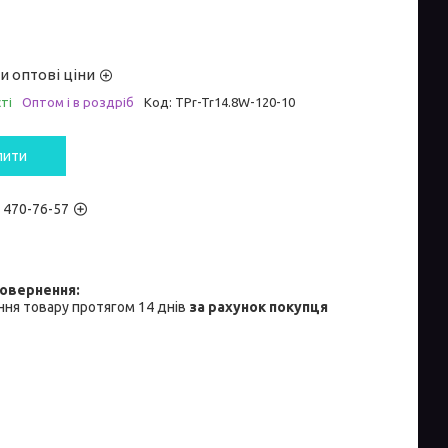
и оптові ціни
ті
Оптом і в роздріб
Код:
TPr-Tr14.8W-120-10
пити
) 470-76-57
ня товару протягом 14 днів
за рахунок покупця