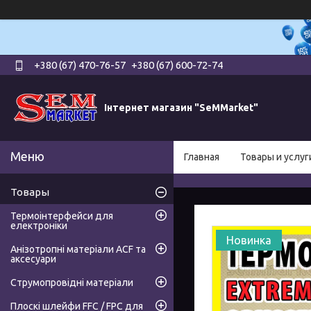
+380 (67) 470-76-57
+380 (67) 600-72-74
Інтернет магазин "SeMMarket"
Главная
Товары и услуг
Товары
Термоінтерфейси для
електроніки
Новинка
Анізотропні матеріали ACF та
аксесуари
Струмопровідні матеріали
Плоскі шлейфи FFC / FPC для