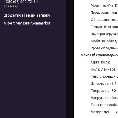
+380 (67) 600-72-74
Модулі пам'яті 
Киевстар
Процесори, чипи 
Обладнання зв'яз
Магазин 'Semmarket'
Твердотільні жор
Пристрої керува
Мобільне обладн
Ігрове обладнанн
Основні характерис
Сірий колір
Колір лайнера -
Теплопровідніс
Щільність - 3,1 
Твердість - 30 ~
Напруга пробою 
Електропрові
Безвреден ： 