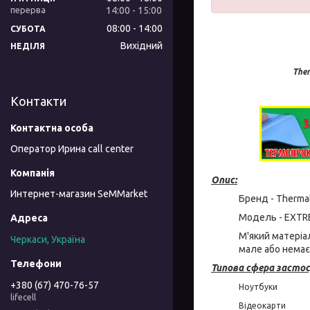
14:00
15:00
08:00
14:00
СУБОТА
Вихідний
НЕДІЛЯ
Ther
Контакти
Оператор Ирина call center
Опис:
Интернет-магазин SeMMarket
Бренд - Thermal
Модель - EXTR
М'який матеріа
Черкаси, Україна
мале або немає
Типова сфера застос
+380 (67) 470-76-57
Ноутбуки
lifecell
Відеокарти