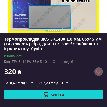
Термопрокладка 3KS 3K1480 1.0 мм, 85x45 мм,
(14.8 W/m·K) сіра, для RTX 3080/3090/4090 та
ігрових ноутбуків
В наявності
Код: TPr-3K148W-85x45-10
Опт і роздріб
320
₴
310,40 ₴
від 5 шт.
307,30 ₴
від 10 шт.
Купити