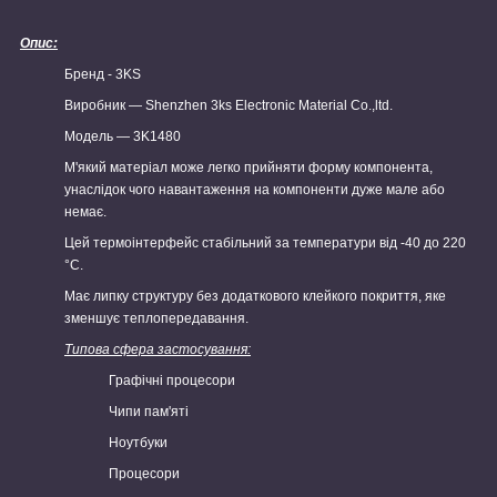
Опис:
Бренд - 3KS
Виробник — Shenzhen 3ks Electronic Material Co.,ltd.
Модель — 3K1480
М'який матеріал може легко прийняти форму компонента,
унаслідок чого навантаження на компоненти дуже мале або
немає.
Цей термоінтерфейс стабільний за температури від -40 до 220
°C.
Має липку структуру без додаткового клейкого покриття, яке
зменшує теплопередавання.
Типова сфера застосування:
Графічні процесори
Чипи пам'яті
Ноутбуки
Процесори