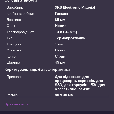
Основні атрибути
Виробник
3KS Electronic Material
Країна виробник
Гонконг
Довжина
85 мм
Стан
Новий
Теплопровідність
14.8 Вт/(м*К)
Тип
Термопрокладка
Товщина
1 мм
Упаковка
Пакет
Колір
Сірий
Ширина
45 мм
Користувальницькі характеристики
Призначення
Для відеокарт, для
процесорів, серверів, для
SSD, для корпусів і БЖ, для
оперативної пам'яті
Розмір
85 х 45 мм
Приховати