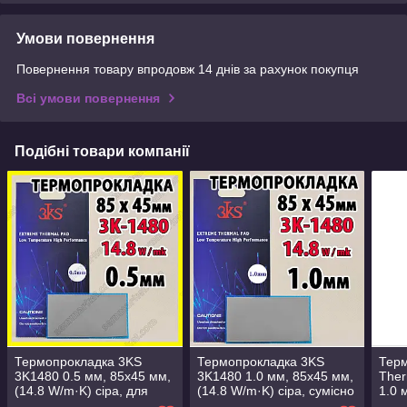
Умови повернення
Повернення товару впродовж 14 днів за рахунок покупця
Всі умови повернення
Подібні товари компанії
Термопрокладка 3KS
Термопрокладка 3KS
Тер
3K1480 0.5 мм, 85x45 мм,
3K1480 1.0 мм, 85x45 мм,
Ther
(14.8 W/m·K) сіра, для
(14.8 W/m·K) сіра, сумісно
1.0 
RTX 3080/3090/4090 та
з RTX 3080/3090/4090 та
W/m·