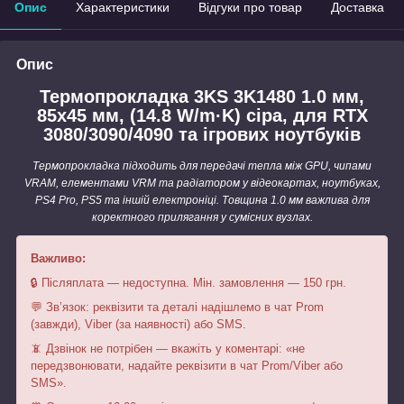
Опис
Характеристики
Відгуки про товар
Доставка
Опис
Термопрокладка 3KS 3K1480 1.0 мм,
85x45 мм, (14.8 W/m·K) сіра, для RTX
3080/3090/4090 та ігрових ноутбуків
Термопрокладка підходить для передачі тепла між GPU, чипами
VRAM, елементами VRM та радіатором у відеокартах, ноутбуках,
PS4 Pro, PS5 та іншій електроніці. Товщина 1.0 мм важлива для
коректного прилягання у сумісних вузлах.
Важливо:
🔒 Післяплата — недоступна. Мін. замовлення — 150 грн.
💬 Зв’язок: реквізити та деталі надішлемо в чат Prom
(завжди), Viber (за наявності) або SMS.
📵 Дзвінок не потрібен — вкажіть у коментарі: «не
передзвонювати, надайте реквізити в чат Prom/Viber або
SMS».