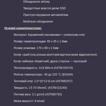
Обладнання зв'язку.
Твердотільні жорсткі диски SSD
Пристрої керування автомобілем
Мобільне обладнання
Основні характеристики:
Матеріал: Керамічний наповнювач + силіконова олія
Розмір термопрокладки: 85 х 45 х 1.0мм
Розмір упаковки: 170 х 80 х 1.5мм
Колір: сірий (зза різниці моніторів відтінок може відрізнятися)
Колір лайнера: блакитний; друга сторона — прозорий
Теплопровідність: 14,8 W/m-k (ASTM D5470)
Робоча температура: -40 до 220 °C (EN344)
Тепловий опір: 1.0*10*13 Ω-cm (ASTMD257)
Твердость: 15-70 ShoreC (ASTM D2240)
Питома вага: 3.1 g/cm3 (ASTMD792)
Межа міцності: 8 кг/см2