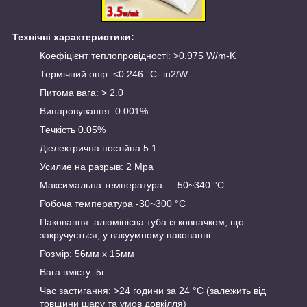
Технічні характеристики:
Коефіцієнт теплопровідності: >0.975 W/m-K
Термічний опір: <0.246 °C- in2/W
Питома вага: > 2.0
Випаровування: 0.001%
Течкість 0.05%
Діелектрична постійна 5.1
Усилие на разрыв: 2 Mpa
Максимальна температура — 50~340 °C
Робоча температура -30~300 °C
Паковання: алюмінієва туба із ковпачком, що
закручується, у вакуумному пакованні.
Розмір: 56мм х 15мм
Вага вмісту: 5г.
Час застигання: >24 години за 24 °C (залежить від
товщини шару та умов довкілля)