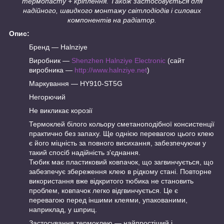
термопасту + кріплення. Також застосовується для
надійного, швидкого монтажу світлодіодів і силових
компонентів на радіатор.
Опис:
Бренд — Halnziye
Виробник —
Shenzhen Halnziye Electronic
(сайт
виробника —
http://www.halnziye.net
)
Маркування — HY910-ST5G
Негорючий
Не викликає корозії
Термоклей білого кольору сметаноподібної консистенції
практично без запаху. Ще однією перевагою цього клею
є його міцність за повного висихання, забезпечуючи у
такий спосіб надійність з'єднання.
Тюбик має пластиковий ковпачок, що загвинчується, що
забезпечує збереження клею в рідкому стані. Повторне
використання вже відкритого тюбика не становить
проблем, ковпачок легко відгвинчується. Це є
перевагою перед іншими клеями, упакованими,
наприклад, у шприц.
Застосування термоклею — найпростіший і