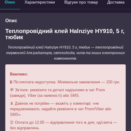
Опис
Характеристики
Відгуки про товар
Доставка
Опис
Теплопровідний клей Halnziye HY910, 5 г,
тюбик
Теплопровідний клей Halnziye HY910, 5 г, тюбик — теплопровідний
термоклей для радіаторів, світлодіодів, чипів та інших електронних
компонентів.
Важливо:
🔒 Післяплата недоступна. Мінімальне замовлення — 150 грн.
💬 Зв’язок: реквізити та деталі надішлемо в чат Prom
(завжди), Viber (за наявності) або SMS.
📵 Дзвінок не потрібен — вкажіть у коментарі: «не
передзвонювати, надайте реквізити в чат Prom/Viber або
SMS».
⏰ Оплата до 12:00 — відправлення того ж дня; нд/свята —
без відправлень.