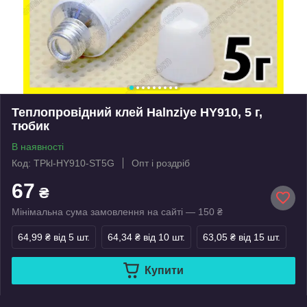
Теплопровідний клей Halnziye HY910, 5 г,
тюбик
В наявності
Код: TPkl-HY910-ST5G
Опт і роздріб
67
₴
Мінімальна сума замовлення на сайті — 150 ₴
64,99 ₴
від 5 шт.
64,34 ₴
від 10 шт.
63,05 ₴
від 15 шт.
Купити