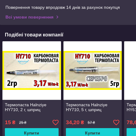
Повернення товару впродовж 14 днів за рахунок покупця
Всі умови повернення
Подібні товари компанії
Термопаста Halnziye
Термопаста Halnziye
Терм
HY710, 2 г, шприц
HY710, 5 г, шприц
HY61
15
34,20
78,
₴
₴
25 ₴
57 ₴
Купити
Купити