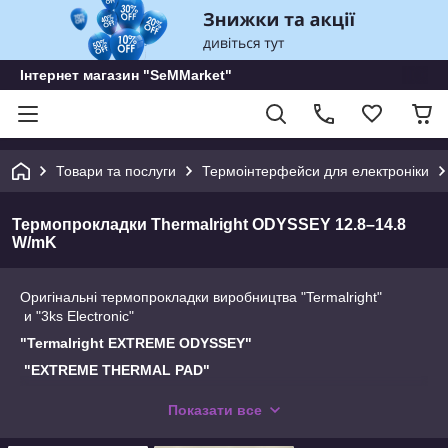
Інтернет магазин "SeMMarket"
Товари та послуги
Термоінтерфейси для електроніки
Термопрокладки Thermalright ODYSSEY 12.8–14.8
W/mK
Оригінальні термопрокладки виробництва "Termalright"
и "3ks Electronic"
"Termalright EXTREME ODYSSEY"
"EXTREME THERMAL PAD"
Спроектовано з надзвичайно високою термічної активності
Показати все
12-15 W/m-k