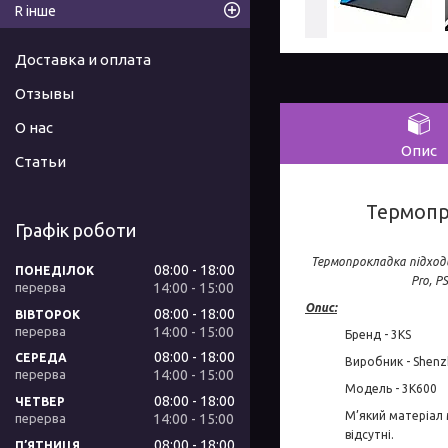
R інше
Доставка и оплата
Отзывы
О нас
Опис
Статьи
Термопр
Графік роботи
Термопрокладка підход
08:00
18:00
ПОНЕДІЛОК
Pro, P
14:00
15:00
Опис:
08:00
18:00
ВІВТОРОК
14:00
15:00
Бренд - 3KS
08:00
18:00
СЕРЕДА
Виробник - Shenzh
14:00
15:00
Модель - 3K600
08:00
18:00
ЧЕТВЕР
М’який матеріал
14:00
15:00
відсутні.
08:00
18:00
ПʼЯТНИЦЯ