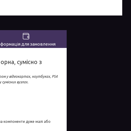
нформація для замовлення
чорна, сумісно з
ом у відеокартах, ноутбуках, PS4
 сумісних вузлах.
на компоненти дуже малі або