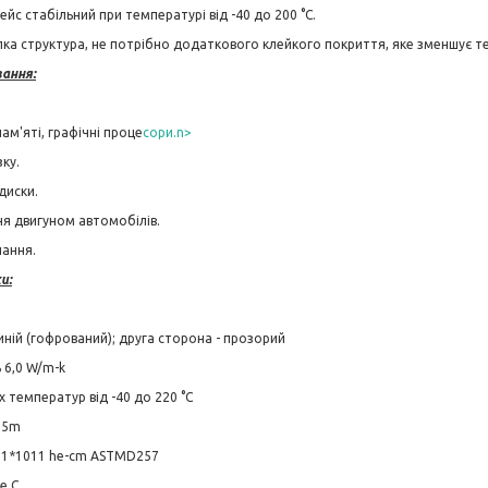
йс стабільний при температурі від -40 до 200 °С.
ипка структура, не потрібно додаткового клейкого покриття, яке зменшує 
вання:
ам'яті, графічні проце
сори.n>
ку.
диски.
я двигуном автомобілів.
ання.
и:
синій (гофрований); друга сторона - прозорий
 6,0 W/m-k
 температур від -40 до 220 °С
.5m
3.1*1011 he-cm ASTMD257
e C