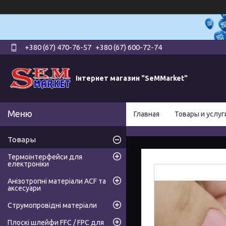
+380 (67) 470-76-57
+380 (67) 600-72-74
Інтернет магазин "SeMMarket"
Главная
Товары и услуг
Товары
Термоінтерфейси для
електроніки
Анізотропні матеріали ACF та
аксесуари
Струмопровідні матеріали
Плоскі шлейфи FFC / FPC для