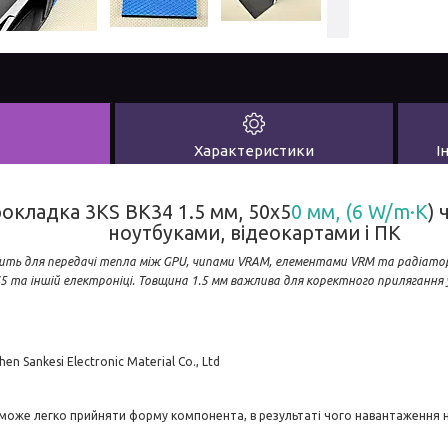
Характеристики
І
окладка 3KS BK34 1.5 мм, 50x5
0 мм, (6 W/m·K
) 
ноутбуками, відеокартами і ПК
ить для передачі тепла між GPU, чипами VRAM, елементами VRM та радіатор
S5 та іншій електроніці. Товщина 1.5 мм важлива для коректного прилягання у
en Sankesi Electronic Material Co., Ltd
 може легко прийняти форму компонента, в результаті чого навантаження 