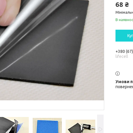
68 ₴
Мінімальн
В наявнос
Ку
+380 (67
lifecell
повернен