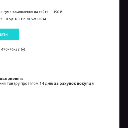
а сума замовлення на сайті — 150 ₴
ті
Код:
R-TPr-3K6W-BK34
пити
) 470-76-57
ня товару протягом 14 днів
за рахунок покупця