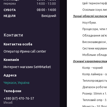
14:00
15:00
Цей термоінтерфе
08:00
14:00
Оскільки існує л
СУБОТА
Вихідний
НЕДІЛЯ
Типові області застосу
Ноутбуки.
Процесори, чіпи п
Контакти
Обладнання зв'яз
Високошвидкісні 
Системи керуванн
Оператор Ирина call center
Мобільне обладн
Основні характеристик
Интернет-магазин SeMMarket
Колір - чорний
Колір лайнера - 
Теплопровідність
Черкаси, Україна
Діапазон робочих
Розмір: 50mm x 1
+380 (67) 470-76-57
Тепловий опір - 
lifecell
Міцність - 30 Shor