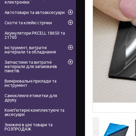
електроніки
Автотовари та автоаксесуари
Скотчі та клейкі стрічки
Акумулятори PKCELL 18650 та
21700
Інструмент, витратні
матеріали та обладнання
Запчастини та витратні
матеріали для запаювачів
пакетів
Вимірювальні прилади та
інструмент
Самоклеючі етикетки для
друку
Комп'ютерні комплектуючі та
аксесуари
Знижені в ціні товари та
РОЗПРОДАЖ