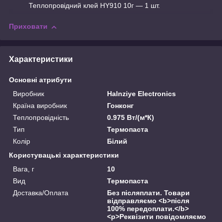
Теплопровідний клей HY910 10г — 1 шт.
Приховати
Характеристики
Основні атрибути
Виробник
Halnziye Electronics
Країна виробник
Гонконг
Теплопровідність
0.975 Вт/(м*К)
Тип
Термопаста
Колір
Білий
Користувацькі характеристики
Вага, г
10
Вид
Термопаста
Доставка/Оплата
Без післяплати. Товари
відправляємо <b>після
100% передоплати.</b>
<p>Реквізити повідомляємо