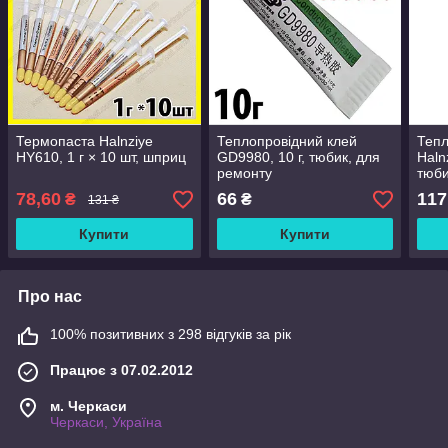
Термопаста Halnziye
Теплопровідний клей
Тепл
HY610, 1 г × 10 шт, шприц
GD9980, 10 г, тюбик, для
Haln
ремонту
тюб
78,60
66
117
₴
₴
131 ₴
Купити
Купити
Про нас
100% позитивних з 298 відгуків за рік
Працює з 07.02.2012
м. Черкаси
Черкаси, Україна