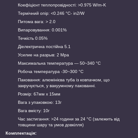
Коефіцієнт теплопровідності: >0.975 W/m-K
Термічний опір: <0.246 °C- in2/W
Питома вага: > 2.0
Випаровування: 0.001%
Течкість 0.05%
Діелектрична постійна 5.1
Усилие на разрыв: 2 Mpa
Максимальна температура — 50~340 °C
Робоча температура -30~300 °C
Паковання: алюмінієва туба із ковпачком, що
закручується, у вакуумному пакованні.
Розмір: 67мм х 15мм
Вага з упаковкою: 13г
Вага вмісту: 10г
Час застигання: >24 години за 24 °C (залежить від
товщини шару та умов довкілля)
Комплектація: