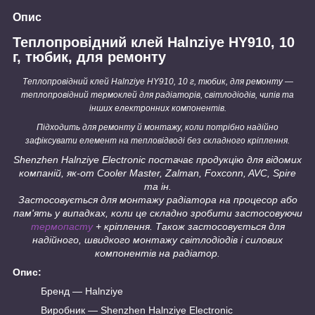
Опис
Теплопровідний клей Halnziye HY910, 10
г, тюбик, для ремонту
Теплопровідний клей Halnziye HY910, 10 г, тюбик, для ремонту —
теплопровідний термоклей для радіаторів, світлодіодів, чипів та
інших електронних компонентів.
Підходить для ремонту й монтажу, коли потрібно надійно
зафіксувати елемент на тепловідводі без складного кріплення.
Shenzhen Halnziye Electronic постачає продукцію для відомих
компаній, як-от Cooler Master, Zalman, Foxconn, AVC, Spire
та ін.
Застосовується для монтажу радіатора на процесор або
пам'ять у випадках, коли це складно зробити застосовуючи
термопасту
+ кріплення. Також застосовується для
надійного, швидкого монтажу світлодіодів і силових
компонентів на радіатор.
Опис:
Бренд — Halnziye
Виробник — Shenzhen Halnziye Electronic