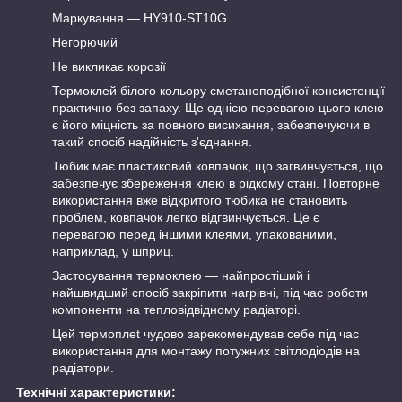
Маркування — HY910-ST10G
Негорючий
Не викликає корозії
Термоклей білого кольору сметаноподібної консистенції
практично без запаху. Ще однією перевагою цього клею
є його міцність за повного висихання, забезпечуючи в
такий спосіб надійність з'єднання.
Тюбик має пластиковий ковпачок, що загвинчується, що
забезпечує збереження клею в рідкому стані. Повторне
використання вже відкритого тюбика не становить
проблем, ковпачок легко відгвинчується. Це є
перевагою перед іншими клеями, упакованими,
наприклад, у шприц.
Застосування термоклею — найпростіший і
найшвидший спосіб закріпити нагрівні, під час роботи
компоненти на тепловідвідному радіаторі.
Цей термоплet чудово зарекомендував себе під час
використання для монтажу потужних світлодіодів на
радіатори.
Технічні характеристики: