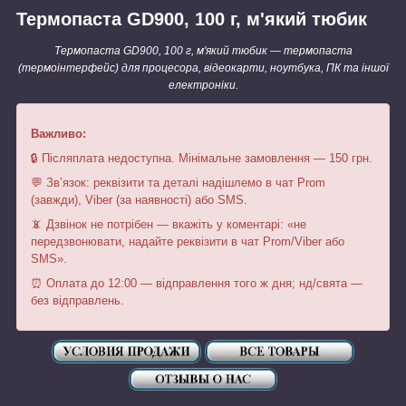
Термопаста GD900, 100 г, м'який тюбик
Термопаста GD900, 100 г, м'який тюбик — термопаста
(термоінтерфейс) для процесора, відеокарти, ноутбука, ПК та іншої
електроніки.
Важливо:
🔒 Післяплата недоступна. Мінімальне замовлення — 150 грн.
💬 Зв’язок: реквізити та деталі надішлемо в чат Prom
(завжди), Viber (за наявності) або SMS.
📵 Дзвінок не потрібен — вкажіть у коментарі: «не
передзвонювати, надайте реквізити в чат Prom/Viber або
SMS».
⏰ Оплата до 12:00 — відправлення того ж дня; нд/свята —
без відправлень.