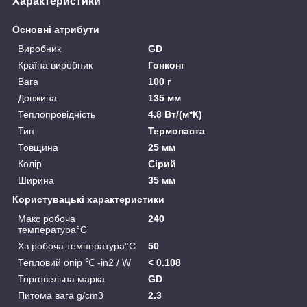
Характеристики
Основні атрибути
Виробник
GD
Країна виробник
Гонконг
Вага
100 г
Довжина
135 мм
Теплопровідність
4.8 Вт/(м*К)
Тип
Термопаста
Товщина
25 мм
Колір
Сірий
Ширина
35 мм
Користувацькі характеристики
Макс робоча
240
температура°C
Хв робоча температура°C
50
Тепловий опір ℃ -in2 / W
< 0.108
Торговельна марка
GD
Питома вага g/cm3
2.3