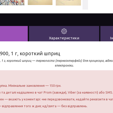
Характеристики
І
900, 1 г, короткий шприц
 1 г, короткий шприц — термопаста (термоінтерфейс) для процесора, відео
електроніки.
тупна. Мінімальне замовлення — 150 грн.
и та деталі надішлемо в чат Prom (завжди), Viber (за наявності) або SMS.
бен — вкажіть у коментарі: «не передзвонювати, надайте реквізити в ча
 відправлення того ж дня; нд/свята — без відправлень.