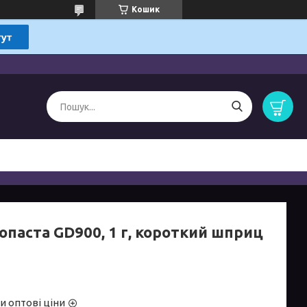
Кошик
опаста GD900, 1 г, короткий шприц
и оптові ціни