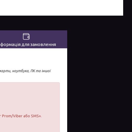
нформація для замовлення
карти, ноутбука, ПК та іншої
т Prom/Viber або SMS».