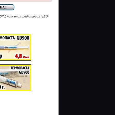
PU, чипсетах, радіаторах і LED-