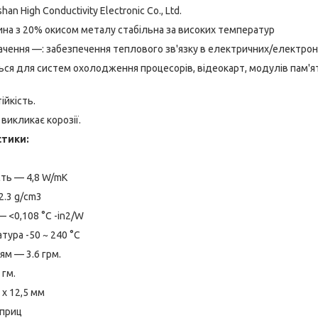
n High Conductivity Electronic Co., Ltd.
ина з 20% окисом металу стабільна за високих температур
чення —: забезпечення теплового зв'язку в електричних/електронн
ся для систем охолодження процесорів, відеокарт, модулів пам'яті,
ійкість.
 викликає корозії.
стики:
ть — 4,8 W/mK
2.3 g/cm3
— <0,108 °C -in2/W
тура -50 ~ 240 °C
ям — 3.6 грм.
 гм.
 х 12,5 мм
приц