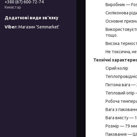
+380 (67) 600-72-74
Виробник — Fosha
Киевстар
Силіконова рід
Основне призна
Магазин 'Semmarket'
Використовуєть
тощо.
Висока термост
Не токсична, не
Технічні характери
Сірий колір
Теплопровідніс
Питома вага — 
Тепловий опір 
Робоча темпера
Вага з пакованн
Вага вмісту — 1
Розмір — 79 мм
Паковання — Ш