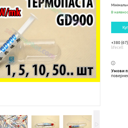
Мінімальн
В наявнос
Ку
+380 (67
lifecell
повернен