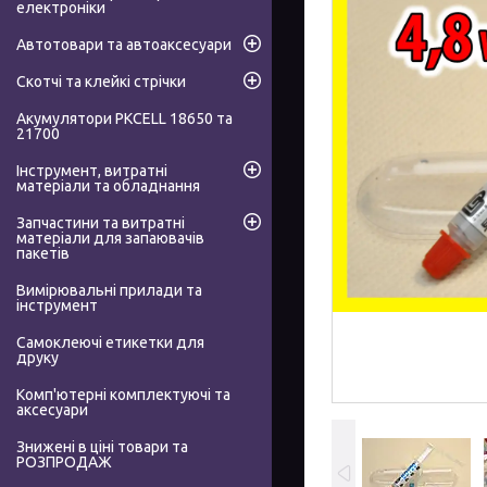
електроніки
Автотовари та автоаксесуари
Скотчі та клейкі стрічки
Акумулятори PKCELL 18650 та
21700
Інструмент, витратні
матеріали та обладнання
Запчастини та витратні
матеріали для запаювачів
пакетів
Вимірювальні прилади та
інструмент
Самоклеючі етикетки для
друку
Комп'ютерні комплектуючі та
аксесуари
Знижені в ціні товари та
РОЗПРОДАЖ