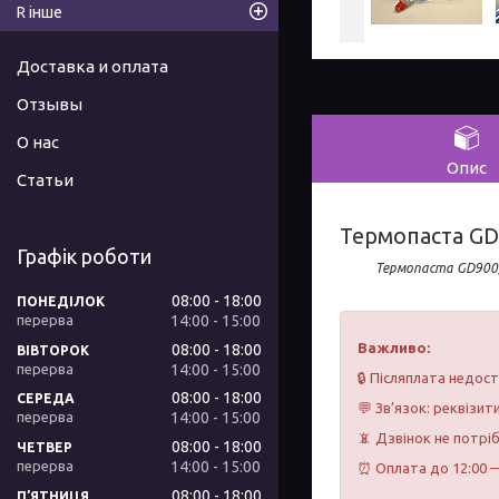
R інше
Доставка и оплата
Отзывы
О нас
Опис
Статьи
Термопаста GD
Графік роботи
Термопаста GD900,
08:00
18:00
ПОНЕДІЛОК
14:00
15:00
Важливо:
08:00
18:00
ВІВТОРОК
14:00
15:00
🔒 Післяплата недос
08:00
18:00
СЕРЕДА
💬 Зв’язок: реквізит
14:00
15:00
📵 Дзвінок не потрі
08:00
18:00
ЧЕТВЕР
14:00
15:00
⏰ Оплата до 12:00 —
08:00
18:00
ПʼЯТНИЦЯ