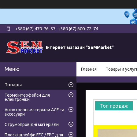
+380 (67) 470-76-57
+380 (67) 600-72-74
Інтернет магазин "SeMMarket"
Главная
Товары и услуг
Товары
Термоінтерфейси для
електроніки
Топ продаж
Анізотропні матеріали ACF та
аксесуари
Струмопровідні матеріали
Плоскі шлейфи FFC / FPC для