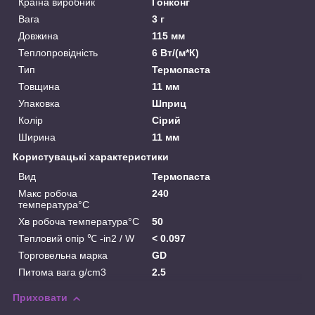
Країна виробник
Гонконг
Вага
3 г
Довжина
115 мм
Теплопровідність
6 Вт/(м*К)
Тип
Термопаста
Товщина
11 мм
Упаковка
Шприц
Колір
Сірий
Ширина
11 мм
Користувацькі характеристики
Вид
Термопаста
Макс робоча
240
температура°C
Хв робоча температура°C
50
Тепловий опір ℃ -in2 / W
< 0.097
Торговельна марка
GD
Питома вага g/cm3
2.5
Приховати