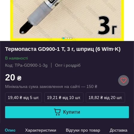
Термопаста GD900-1 T, 3 г, шприц (6 W/m·K)
В наявності
Код: TPa-GD900-1-3g
Опт і роздріб
20
₴
Мінімальна сума замовлення на сайті — 150 ₴
19,40 ₴
від 5 шт.
19,21 ₴
від 10 шт.
18,82 ₴
від 20 шт.
Купити
Опис
Характеристики
Відгуки про товар
Доставка