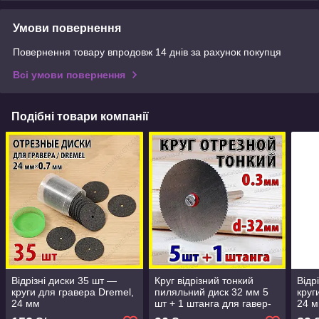
Умови повернення
Повернення товару впродовж 14 днів за рахунок покупця
Всі умови повернення
Подібні товари компанії
Відрізні диски 35 шт —
Круг відрізний тонкий
Відр
круги для гравера Dremel,
пиляльний диск 32 мм 5
круг
24 мм
шт + 1 штанга для гавер-
24 
бормашинки мінідриля