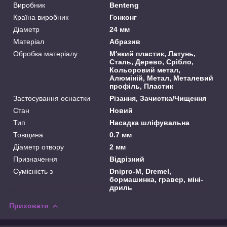
Виробник
Benteng
Країна виробник
Гонконг
Діаметр
24 мм
Матеріал
Абразив
Обробка матеріалу
М'який пластик, Латунь,
Сталь, Дерево, Срібло,
Кольоровий метал,
Алюміній, Метал, Металевий
профіль, Пластик
Застосування оснастки
Різання, Зачистка/Чищення
Стан
Новий
Тип
Насадка шліфувальна
Товщина
0.7 мм
Діаметр отвору
2 мм
Призначення
Відрізний
Сумісність з
Dnipro-M, Dremel,
бормашинка, гравер, міні-
дриль
Приховати