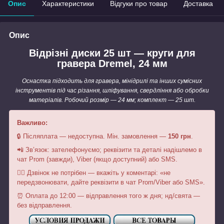
Опис
Характеристики
Відгуки про товар
Доставка
Опис
Відрізні диски 25 шт — круги для
гравера Dremel, 24 мм
Оснастка підходить для гравера, мінідрилі та інших сумісних
інструментів під час різання, шліфування, свердління або обробки
матеріалів. Робочий розмір — 24 мм; комплект — 25 шт.
Важливо:
🔒 Післяплата — недоступна. Мін. замовлення —
150 грн
.
📲 Зв’язок: зателефонуємо; реквізити та деталі надішлемо в
чат Prom (завжди), Viber (якщо доступний) або SMS.
🙅‍♂️ Дзвінок не потрібен — вкажіть у коментарі: «не
передзвонювати, дайте реквізити в чат Prom/Viber або SMS».
⏰ Оплата до 12:00 — відправлення того ж дня; нд/свята —
без відправлення.