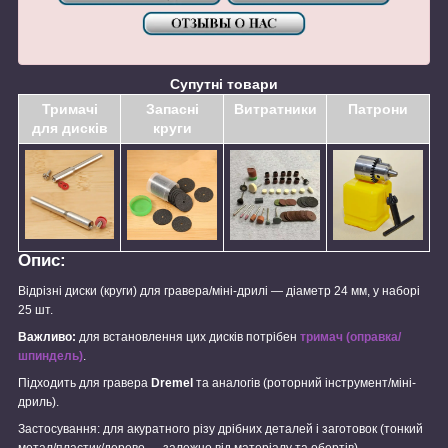
Супутні товари
Тримачі
Запасні
Витратники
Патрони
для дисків
круги
Опис:
Відрізні диски (круги) для гравера/міні-дрилі — діаметр 24 мм, у наборі
25 шт.
Важливо:
для встановлення цих дисків потрібен
тримач (оправка/
шпиндель)
.
Підходить для гравера
Dremel
та аналогів (роторний інструмент/міні-
дриль).
Застосування: для акуратного різу дрібних деталей і заготовок (тонкий
метал/пластик/дерево — залежно від матеріалу та обертів).