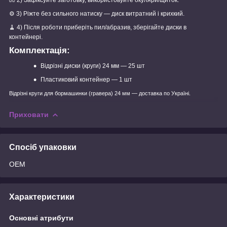
🧤
2) Зафіксуйте заготовку, використовуйте окуляри/щиток.
⚙️
3) Ріжте без сильного натиску — диск витратний і крихкий.
🧹
4) Після роботи приберіть пил/абразив, зберігайте диски в
контейнері.
Комплектація:
Відрізні диски (круги) 24 мм — 25 шт
Пластиковий контейнер — 1 шт
Відрізні круги для бормашинки (гравера) 24 мм — доставка по Україні.
Приховати
Спосіб упаковки
OEM
Характеристики
Основні атрибути