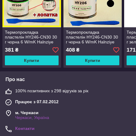
Термопрокладка
Термопрокладка
Тер
пластелін HY246-CN30 30
пластелін HY246-CN30 30
плас
г чорна 6 W/mK Halnziye
г чорна 6 W/mK Halnziye
г зе
термоінтерфейс
термоінтерфейс
тер
381
408
171
₴
₴
термопластелін
термопластелін
терм
терможвачка
терможвачка
тер
Купити
Купити
Про нас
100% позитивних з 298 відгуків за рік
Працює з 07.02.2012
м. Черкаси
Черкаси, Україна
Контакти