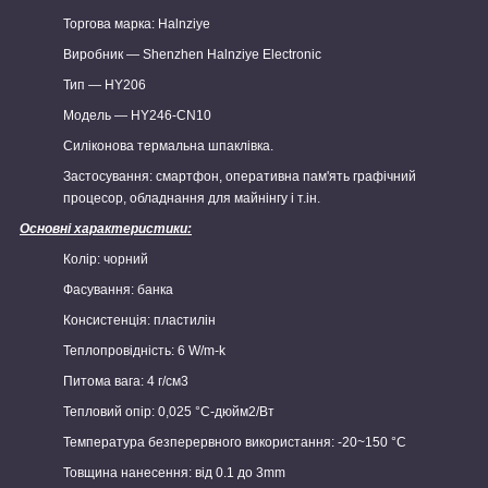
Торгова марка: Halnziye
Виробник — Shenzhen Halnziye Electronic
Тип — HY206
Модель — HY246-CN10
Силіконова термальна шпаклівка.
Застосування: смартфон, оперативна пам'ять графічний
процесор, обладнання для
майнінгу
і т.ін.
Основні характеристики:
Колір: чорний
Фасування: банка
Консистенція: пластилін
Теплопровідність: 6 W/m-k
Питома вага: 4 г/см3
Тепловий опір: 0,025 °C-дюйм2/Вт
Температура безперервного використання: -20~150 °C
Товщина нанесення: від 0.1 до 3mm