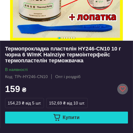
Термопрокладка пластелін HY246-CN10 10 г
чорна 6 W/mK Halnziye термоінтерфейс
термопластелін терможвачка
В наявності
Код: TPr-HY246-CN10
Опт і роздріб
159
₴
154,23 ₴
від 5 шт.
152,69 ₴
від 10 шт.
Купити