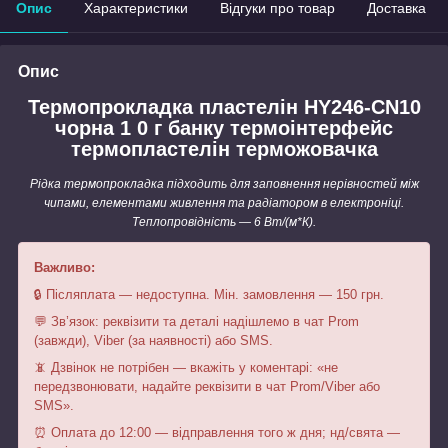
Опис
Характеристики
Відгуки про товар
Доставка
Опис
Термопрокладка пластелін HY246-CN10
чорна 1 0 г банку термоінтерфейс
термопластелін терможовачка
Рідка термопрокладка підходить для заповнення нерівностей між
чипами, елементами живлення та радіатором в електроніці.
Теплопровідність — 6 Вт/(м*К).
Важливо:
🔒 Післяплата — недоступна. Мін. замовлення — 150 грн.
💬 Зв’язок: реквізити та деталі надішлемо в чат Prom
(завжди), Viber (за наявності) або SMS.
📵 Дзвінок не потрібен — вкажіть у коментарі: «не
передзвонювати, надайте реквізити в чат Prom/Viber або
SMS».
⏰ Оплата до 12:00 — відправлення того ж дня; нд/свята —