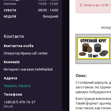
14:00
15:00
⏰ Оплата до 12:00 —
08:00
14:00
СУБОТА
Вихідний
НЕДІЛЯ
Інстру
Контакти
Оператор Ирина call center
Интернет-магазин SeMMarket
Опис:
Столярний циркуль дл
Черкаси, Україна
заготовках. Інструме
швидко побудувати к
Конструкція виконан
+380 (67) 470-76-57
Такий формат зручніш
lifecell
пластиком, картоном 