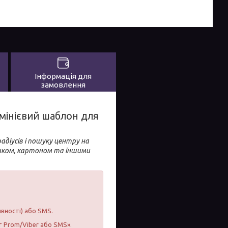
Інформація для
замовлення
мінієвий шаблон для
адіусів і пошуку центру на
тиком, картоном та іншими
явності) або SMS.
т Prom/Viber або SMS».