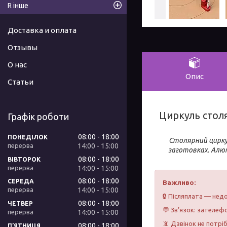
R інше
Доставка и оплата
Отзывы
О нас
Опис
Статьи
Циркуль стол
Графік роботи
08:00
18:00
ПОНЕДІЛОК
Столярний циркул
14:00
15:00
заготовках. Алю
08:00
18:00
ВІВТОРОК
14:00
15:00
08:00
18:00
СЕРЕДА
Важливо:
14:00
15:00
🔒 Післяплата — недо
08:00
18:00
ЧЕТВЕР
💬 Зв’язок: зателефо
14:00
15:00
📵 Дзвінок не потрі
08:00
18:00
ПʼЯТНИЦЯ