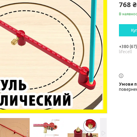
768 ₴
В наявнос
Ку
+380 (67
lifecell
повернен