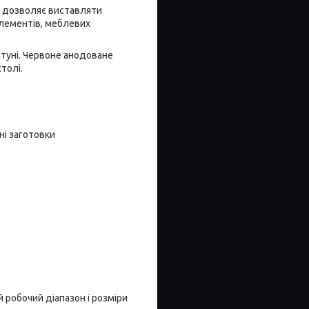
а дозволяє виставляти
елементів, меблевих
атуні. Червоне анодоване
толі.
ні заготовки
 робочий діапазон і розміри