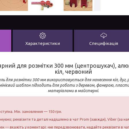
Характеристики
Специфікація
ярний для розмітки 300 мм (центрошукач), алю
кіл, червоний
ь для розмітки 300 мм використовується для нанесення кіл, дуг, р
мінієвий шаблон підходить для роботи з деревом, фанерою, плас
матеріалами в майстерні.
ступна. Мін. замовлення — 150 грн.
нуємо; реквізити та деталі надішлемо в чат Prom (завжди), Viber (за на
бен — вкажіть у коментарі: «не передзвонювати, надайте реквізити в ча