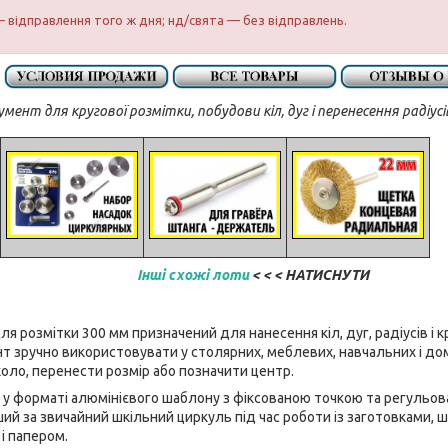
 відправлення того ж дня; нд/свята — без відправлень.
мент для кругової розмітки, побудови кіл, дуг і перенесення радіус
Інші схожі лоти
< < < НАТИСНУТИ
я розмітки 300 мм призначений для нанесення кіл, дуг, радіусів і к
нт зручно використовувати у столярних, меблевих, навчальних і до
оло, перенести розмір або позначити центр.
а у форматі алюмінієвого шаблону з фіксованою точкою та регульо
ий за звичайний шкільний циркуль під час роботи із заготовками,
і папером.