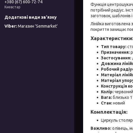
+380 (67) 600-72-74
Функція центрошукач
Киевстар
потрібний радіус. Ін
заготовок, шаблонів 
Лінійка виготовлена 
Магазин 'Semmarket'
покриття захищає пов
Характеристики
Тип товару:
сто
Призначення:
р
Застосування:
Довжина ліній
Робочий радіу
Матеріал ліній
Матеріал упору
Конструкція ко
Колір:
червони
Вага:
близько 1
Стан:
новий
Комплектація:
Циркуль столяр
Важливо:
олівець, м