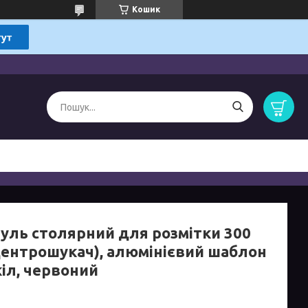
Кошик
уль столярний для розмітки 300
центрошукач), алюмінієвий шаблон
кіл, червоний