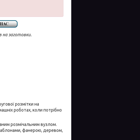
ів на заготовки.
ругової розмітки на
машніх роботах, коли потрібно
ваним розмічальним вузлом.
 шаблонами, фанерою, деревом,