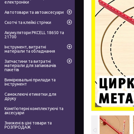
електроніки
Автотовари та автоаксесуари
Скотчі та клейкі стрічки
Акумулятори PKCELL 18650 та
21700
Інструмент, витратні
матеріали та обладнання
Запчастини та витратні
матеріали для запаювачів
пакетів
Вимірювальні прилади та
інструмент
Самоклеючі етикетки для
друку
Комп'ютерні комплектуючі та
аксесуари
Знижені в ціні товари та
РОЗПРОДАЖ