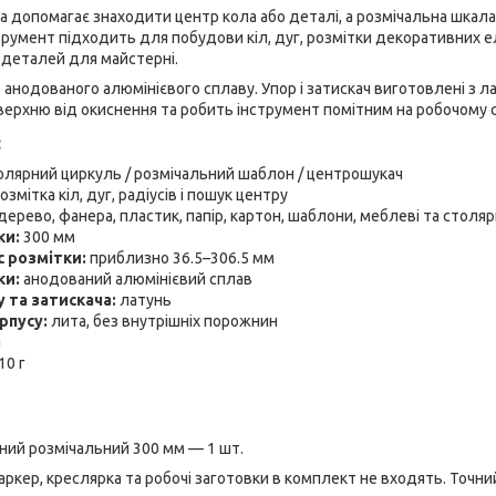
a допомагає знаходити центр кола або деталі, а розмічальна шкал
струмент підходить для побудови кіл, дуг, розмітки декоративних 
і деталей для майстерні.
з анодованого алюмінієвого сплаву. Упор і затискач виготовлені з л
ерхню від окиснення та робить інструмент помітним на робочому с
:
лярний циркуль / розмічальний шаблон / центрошукач
озмітка кіл, дуг, радіусів і пошук центру
дерево, фанера, пластик, папір, картон, шаблони, меблеві та столяр
ки:
300 мм
с розмітки:
приблизно 36.5–306.5 мм
ки:
анодований алюмінієвий сплав
 та затискача:
латунь
рпусу:
лита, без внутрішніх порожнин
й
10 г
ний розмічальний 300 мм — 1 шт.
аркер, креслярка та робочі заготовки в комплект не входять. Точний