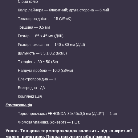
Сірий колір
Колір лайнера — блакитний; друга сторона — білий
Теплопровідність — 15 (W/mK)
Товщина — 0,5 мм
Розмір — 85 х 45 мм (Д/Ш)
Розмір паковання — 140 х 80 мм (Д/Ш)
Щільність — 3,5 ± 0,2 (г/см3)
Твердість - 30 ~ 50 (Sc)
Напруга пробою — 10,0 (кВ/мм)
Електропровідна — НІ
Безвредна - ДА
Комплектація
Комплектація
Термопрокладка FEHONDA 85х45х0,5 мм (Д/Ш/Т) — 1 шт.
Фірмова упаковка (конверт) — 1 шт.
Увага: Товщина термопрокладок залежить від конкретної
моделі пристрою. Перед покупкою обов’язково