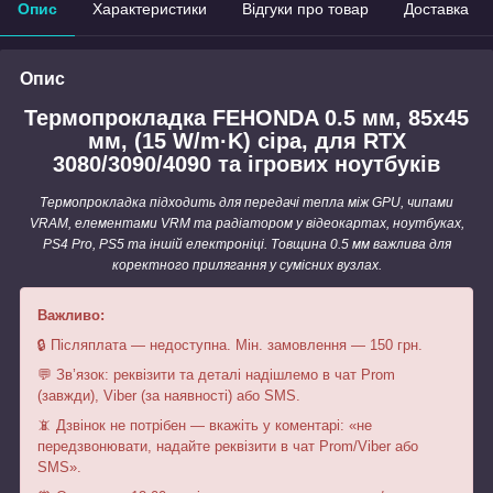
Опис
Характеристики
Відгуки про товар
Доставка
Опис
Термопрокладка FEHONDA 0.5 мм, 85x45
мм, (15 W/m·K) сіра, для RTX
3080/3090/4090 та ігрових ноутбуків
Термопрокладка підходить для передачі тепла між GPU, чипами
VRAM, елементами VRM та радіатором у відеокартах, ноутбуках,
PS4 Pro, PS5 та іншій електроніці. Товщина 0.5 мм важлива для
коректного прилягання у сумісних вузлах.
Важливо:
🔒 Післяплата — недоступна. Мін. замовлення — 150 грн.
💬 Зв’язок: реквізити та деталі надішлемо в чат Prom
(завжди), Viber (за наявності) або SMS.
📵 Дзвінок не потрібен — вкажіть у коментарі: «не
передзвонювати, надайте реквізити в чат Prom/Viber або
SMS».