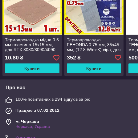
Термопрокладка мідна 0.5
Термопрокладка
Тер
мм пластина 15x15 мм,
FEHONDA 0.75 мм, 85x45
FEH
для RTX 3080/3090/4090
мм, (12.8 W/m·K) сіра, для
мм, 
та ігрових ноутбуків
RTX 3080/3090/4090 та
RTX 
10,80
352
500
₴
₴
ігрових ноутбуків
ігро
Купити
Купити
Про нас
100% позитивних з 294 відгуків за рік
Працює з 07.02.2012
м. Черкаси
Черкаси, Україна
Контакти