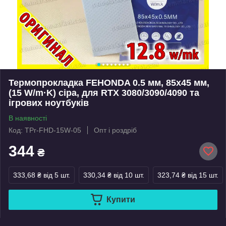
Термопрокладка FEHONDA 0.5 мм, 85x45 мм,
(15 W/m·K) сіра, для RTX 3080/3090/4090 та
ігрових ноутбуків
В наявності
Код: TPr-FHD-15W-05
Опт і роздріб
344
₴
333,68 ₴
від 5 шт.
330,34 ₴
від 10 шт.
323,74 ₴
від 15 шт.
Купити