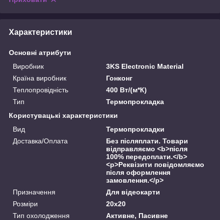
Характеристики
Основні атрибути
Виробник
3KS Electronic Material
Країна виробник
Гонконг
Теплопровідність
400 Вт/(м*К)
Тип
Термопрокладка
Користувацькі характеристики
Вид
Термопрокладки
Доставка/Оплата
Без післяплати. Товари
відправляємо <b>після
100% передоплати.</b>
<p>Реквізити повідомляємо
після оформлення
замовлення.</p>
Призначення
Для відеокарти
Розміри
20x20
Тип охолодження
Активне, Пасивне