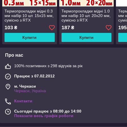
Термопрокладки мідні 0.3
Термопрокладки мідні 1.0
Терм
мм набір 10 шт. 15x15 мм,
мм набір 10 шт. 20x20 мм,
мм н
сумісно з RTX
сумісно з RTX
сумі
3080/3090/4090 та
3080/3090/4090 та
3080
103
187
195
₴
₴
ноутбуками
ноутбуками
ноут
Купити
Купити
Про нас
100% позитивних з 298 відгуків за рік
Працює з 07.02.2012
м. Черкаси
Черкаси, Україна
Контакти
Сьогодні працює з 08:00 до 14:00
Показати весь графік роботи