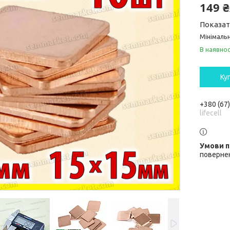
149 
Показат
Мінімальн
В наявнос
Ку
+380 (67
lifecell
повернен