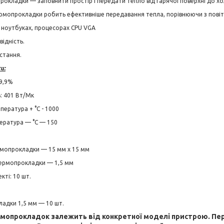
окладки — заповнити простір і передати тепло від гарячої поверхні до хо
рмопрокладки робить ефективніше передавання тепла, порівнюючи з повіт
 ноутбуках, процесорах CPU VGA
ідність.
стання.
и:
99,9%
: 401 Вт/Мк
ература + °C - 1000
ература — °C — 150
рмопрокладки — 15 мм x 15 мм
термопрокладки — 1,5 мм
кті: 10 шт.
адки 1,5 мм — 10 шт.
рмопрокладок залежить від конкретної моделі пристрою. Пе