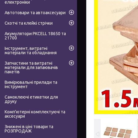
електроніки
Автотовари та автоаксесуари
Скотчі та клейкі стрічки
Акумулятори PKCELL 18650 та
21700
Інструмент, витратні
матеріали та обладнання
Запчастини та витратні
матеріали для запаювачів
пакетів
Вимірювальні прилади та
інструмент
Самоклеючі етикетки для
друку
Комп'ютерні комплектуючі та
аксесуари
Знижені в ціні товари та
РОЗПРОДАЖ