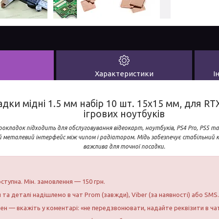
Характеристики
І
ки мідні 1.5 мм набір 10 шт. 15x15 мм, для RT
ігрових ноутбуків
окладок підходить для обслуговування відеокарт, ноутбуків, PS4 Pro, PS5 та
металевий інтерфейс між чипом і радіатором. Мідь забезпечує стабільний
важлива для точної посадки.
ступна. Мін. замовлення — 150 грн.
и та деталі надішлемо в чат Prom (завжди), Viber (за наявності) або SMS.
бен — вкажіть у коментарі: «не передзвонювати, надайте реквізити в ча