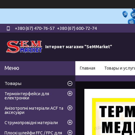
+380 (67) 470-76-57
+380 (67) 600-72-74
Інтернет магазин "SeMMarket"
Главная
Товары и услуг
Товары
Термоінтерфейси для
електроніки
Анізотропні матеріали ACF та
аксесуари
Струмопровідні матеріали
Плоскі шлейфи FFC / FPC для