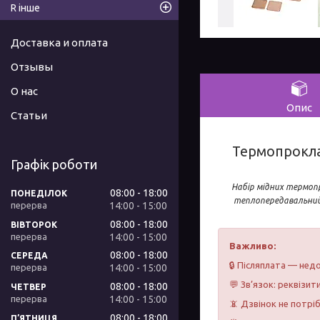
R інше
Доставка и оплата
Отзывы
О нас
Опис
Статьи
Термопроклад
Графік роботи
Набір мідних термопр
08:00
18:00
ПОНЕДІЛОК
теплопередавальний 
14:00
15:00
08:00
18:00
ВІВТОРОК
14:00
15:00
Важливо:
08:00
18:00
СЕРЕДА
🔒 Післяплата — недо
14:00
15:00
💬 Зв’язок: реквізит
08:00
18:00
ЧЕТВЕР
14:00
15:00
📵 Дзвінок не потрі
08:00
18:00
ПʼЯТНИЦЯ