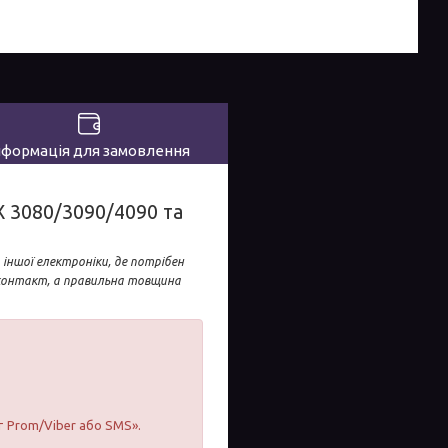
нформація для замовлення
X 3080/3090/4090 та
 іншої електроніки, де потрібен
 контакт, а правильна товщина
т Prom/Viber або SMS».