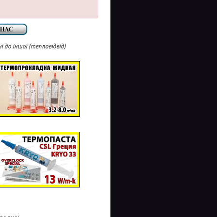
 до іншої (тепловідвід)