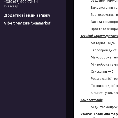
Завдання термопр
+380 (67) 600-72-74
Киевстар
Використання те
Застосовується в
Висока теплопров
Магазин 'Semmarket'
Простота викори
Технічні характеристик
Матеріал: мідь 
Теплопровідність
Макс робоча темп
Мін робоча темп
Стискання — 0
Розмір однієї те
Товщина однієї 
Кількість у компле
Комплектація
Мідні термопрокл
Увага: Товщина те