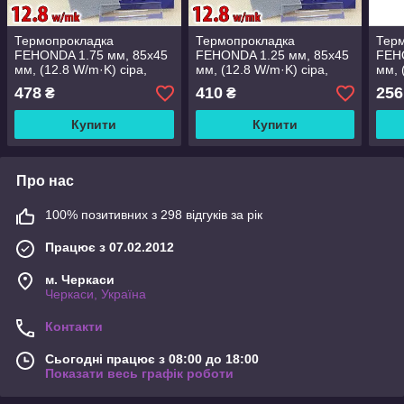
Термопрокладка
Термопрокладка
Тер
FEHONDA 1.75 мм, 85x45
FEHONDA 1.25 мм, 85x45
FEH
мм, (12.8 W/m·K) сіра,
мм, (12.8 W/m·K) сіра,
мм, 
сумісно з RTX
сумісно з RTX
сумі
478
410
256
₴
₴
3080/3090/4090 та
3080/3090/4090 та
3080
ноутбуками
ноутбуками
ноут
Купити
Купити
Про нас
100% позитивних з 298 відгуків за рік
Працює з 07.02.2012
м. Черкаси
Черкаси, Україна
Контакти
Сьогодні працює з 08:00 до 18:00
Показати весь графік роботи