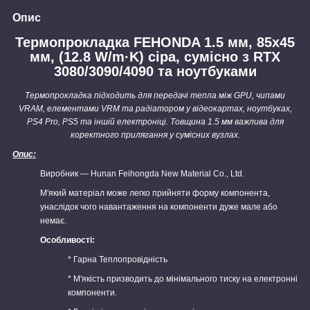
Опис
Термопрокладка FEHONDA 1.5 мм, 85x45
мм, (12.8 W/m·K) сіра, сумісно з RTX
3080/3090/4090 та ноутбуками
Термопрокладка підходить для передачі тепла між GPU, чипами
VRAM, елементами VRM та радіатором у відеокартах, ноутбуках,
PS4 Pro, PS5 та іншій електроніці. Товщина 1.5 мм важлива для
коректного прилягання у сумісних вузлах.
Опис:
Виробник — Hunan Feihongda New Material Co., Ltd.
М'який матеріал може легко прийняти форму компонента,
унаслідок чого навантаження на компоненти дуже мале або
немає.
Особливості:
* Гарна Теплопровідність
* М'якість призводить до мінімального тиску на електронні
компоненти.