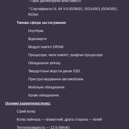
* Гарні діелектричні властивості.
* Сертифікати UL 94 V-0,ISO9001, ISO14001,ISO45001,
ROSH
Типова сфера застосування:
Ноутбуки
Відеокарти
Модулі пам'яті DRAM
Процесори, чипи пам'яті, графічні процесори.
Обладнання зв'язку.
Твердотільні жорсткі диски SSD.
Пристрої керування автомобілем.
Мобільне обладнання.
Ігрове обладнання.
Основні характеристики:
Сірий колір
Колір лайнера — блакитний; друга сторона — білий
Теплопровідність — 12.8 (W/mK)