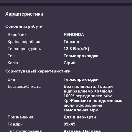
Характеристики
Основні атрибути
Виробник
FEHONDA
Країна виробник
Гонконг
Теплопровідність
12.8 Вт/(м*К)
Тип
Термопрокладка
Колір
Сірий
Користувацькі характеристики
Вид
Термопрокладки
Доставка/Оплата
Без післяплати. Товари
відправляємо <b>після
100% передоплати.</b>
<p>Реквізити повідомляємо
після оформлення
замовлення.</p>
Призначення
Для відеокарти
Розміри
85x45
Тип охолодження
Активне, Пасивне