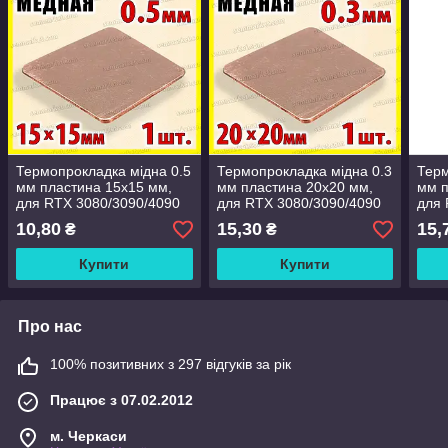
Термопрокладка мідна 0.5
Термопрокладка мідна 0.3
Терм
мм пластина 15x15 мм,
мм пластина 20x20 мм,
мм п
для RTX 3080/3090/4090
для RTX 3080/3090/4090
для 
та ігрових ноутбуків
та ігрових ноутбуків
та і
10,80
15,30
15,
₴
₴
Купити
Купити
Про нас
100% позитивних з 297 відгуків за рік
Працює з 07.02.2012
м. Черкаси