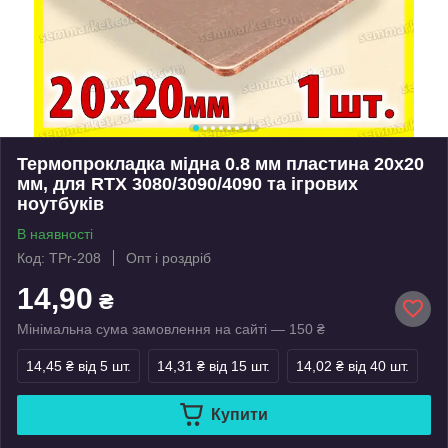
Термопрокладка мідна 0.8 мм пластина 20x20
мм, для RTX 3080/3090/4090 та ігрових
ноутбуків
В наявності
Код: TPr-208
Опт і роздріб
14,90
₴
Мінімальна сума замовлення на сайті — 150 ₴
14,45 ₴
від 5 шт.
14,31 ₴
від 15 шт.
14,02 ₴
від 40 шт.
Купити