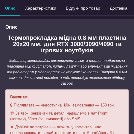
Опис
Характеристики
Відгуки про товар
Доставка
Опис
Термопрокладка мідна 0.8 мм пластина
20x20 мм, для RTX 3080/3090/4090 та
ігрових ноутбуків
Мідна термопрокладка використовується як теплопередавальна
пластина між кристалом, чипами пам’яті або елементами живлення
та радіатором у відеокартах, ноутбуках і консолях. Товщина 0.8 мм
важлива для точної посадки, а мідь потребує правильного підбору
зазору.
Важливо:
🔒 Післяплата — недоступна. Мін. замовлення — 150 грн.
💬 Зв’язок: реквізити та деталі надішлемо в чат Prom
(завжди), Viber (за наявності) або SMS.
📵 Дзвінок не потрібен — вкажіть у коментарі: «не
передзвонювати, надайте реквізити в чат Prom/Viber або