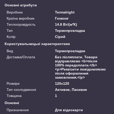
Основні атрибути
Виробник
Termalright
Країна виробник
Гонконг
Теплопровідність
14.8 Вт/(м*К)
Тип
Термопрокладка
Колір
Сірий
Користувальницькі характеристики
Вид
Термопрокладки
Доставка/Оплата
Без післяплати. Товари
відправляємо <b>після
100% передоплати.</b>
<p>Реквізити повідомляємо
після оформлення
замовлення.</p>
Розміри
120x120
Тип охолодження
Активне, Пасивне
Товщина
1
Основні
Призначення
Для відеокарти