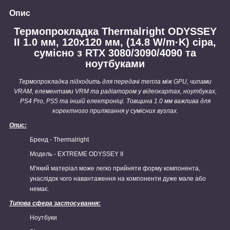
Опис
Термопрокладка Thermalright ODYSSEY
II 1.0 мм, 120x120 мм, (14.8 W/m·K) сіра,
сумісно з RTX 3080/3090/4090 та
ноутбуками
Термопрокладка підходить для передачі тепла між GPU, чипами
VRAM, елементами VRM та радіатором у відеокартах, ноутбуках,
PS4 Pro, PS5 та іншій електроніці. Товщина 1.0 мм важлива для
коректного прилягання у сумісних вузлах.
Опис:
Бренд - Thermalright
Модель - EXTREME ODYSSEY II
М'який матеріал може легко прийняти форму компонента,
унаслідок чого навантаження на компоненти дуже мале або
немає.
Типова сфера застосування:
Ноутбуки