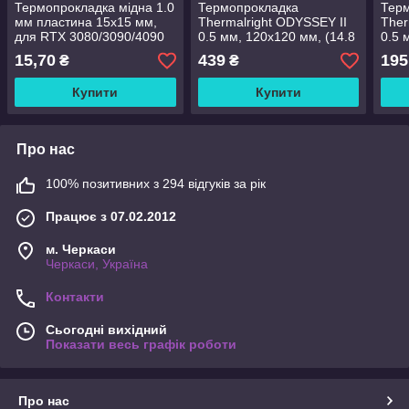
Термопрокладка мідна 1.0
Термопрокладка
Тер
мм пластина 15x15 мм,
Thermalright ODYSSEY II
Ther
для RTX 3080/3090/4090
0.5 мм, 120x120 мм, (14.8
0.5 
та ігрових ноутбуків
W/m·K) сіра, сумісно з
W/m·
15,70
439
195
₴
₴
RTX 3080/3090/4090 та
RTX 
ноутбуками
ноут
Купити
Купити
Про нас
100% позитивних з 294 відгуків за рік
Працює з 07.02.2012
м. Черкаси
Черкаси, Україна
Контакти
Сьогодні вихідний
Показати весь графік роботи
Про нас