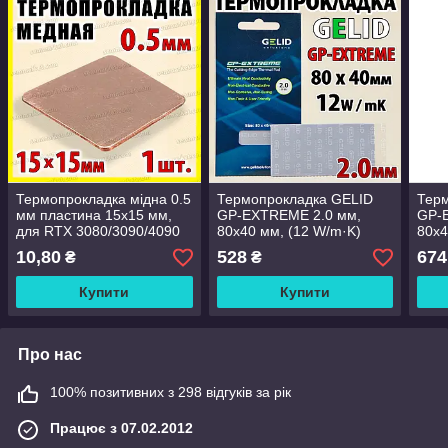
Термопрокладка мідна 0.5
Термопрокладка GELID
Тер
мм пластина 15x15 мм,
GP-EXTREME 2.0 мм,
GP-
для RTX 3080/3090/4090
80x40 мм, (12 W/m·K)
80x4
та ігрових ноутбуків
сіра, сумісно з RTX
сіра
10,80
528
674
₴
₴
3080/3090/4090 та
3080
ноутбуками
ноут
Купити
Купити
Про нас
100% позитивних з 298 відгуків за рік
Працює з 07.02.2012