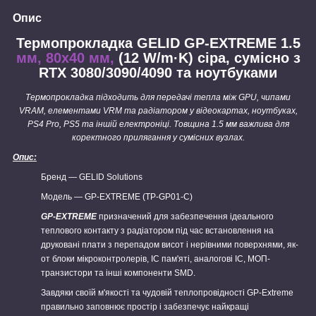
Опис
Термопрокладка GELID GP-EXTREME 1.5
мм, 80x40 мм,
(12 W/m·K) сіра, сумісно з
RTX 3080/3090/4090 та ноутбуками
Термопрокладка підходить для передачі тепла між GPU, чипами
VRAM, елементами VRM та радіатором у відеокартах, ноутбуках,
PS4 Pro, PS5 та іншій електроніці. Товщина 1.5 мм важлива для
коректного прилягання у сумісних вузлах.
Опис:
Бренд — GELID Solutions
Модель — GP-EXTREME (TP-GP01-C)
GP-EXTREME
призначений для забезпечення ідеального
теплового контакту з радіатором під час встановлення на
друковані плати з перепадом висот і нерівними поверхнями, як-
от блоки мікроконтролерів, ІС пам'яті, аналогові ІС, МОП-
транзистори та інші компоненти SMD.
Завдяки своїй м'якості та чудовій теплопровідності GP-Extreme
правильно заповнює простір і забезпечує найкращі