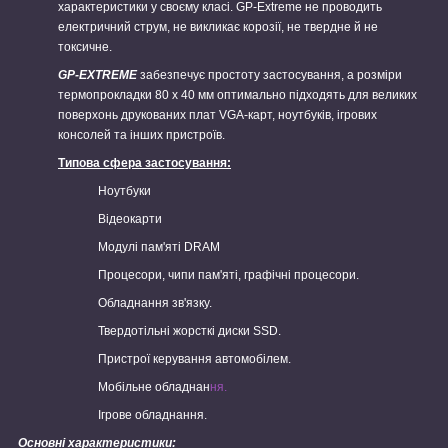
характеристики у своєму класі. GP-Extreme не проводить
електричний струм, не викликає корозії, не твердне й не
токсичне.
GP-EXTREME
забезпечує простоту застосування, а розміри
термопрокладки 80 x 40 мм оптимально підходять для великих
поверхонь друкованих плат VGA-карт, ноутбуків, ігрових
консолей та інших пристроїв.
Типова сфера застосування:
Ноутбуки
Відеокарти
Модулі пам'яті DRAM
Процесори, чипи пам'яті, графічні процесори.
Обладнання зв'язку.
Твердотільні жорсткі диски SSD.
Пристрої керування автомобілем.
Мобільне обладнан
ня.
Ігрове обладнання.
Основні характеристики: