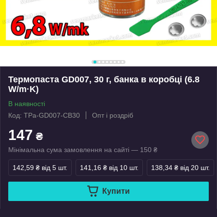
Термопаста GD007, 30 г, банка в коробці (6.8
W/m·K)
В наявності
Код: TPa-GD007-CB30
Опт і роздріб
147
₴
Мінімальна сума замовлення на сайті — 150 ₴
142,59 ₴
від 5 шт.
141,16 ₴
від 10 шт.
138,34 ₴
від 20 шт.
Купити