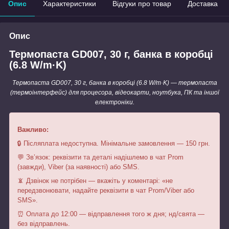
Опис
Характеристики
Відгуки про товар
Доставка
Опис
Термопаста GD007, 30 г, банка в коробці
(6.8 W/m·K)
Термопаста GD007, 30 г, банка в коробці (6.8 W/m·K) — термопаста
(термоінтерфейс) для процесора, відеокарти, ноутбука, ПК та іншої
електроніки.
Важливо:
🔒 Післяплата недоступна. Мінімальне замовлення — 150 грн.
💬 Зв’язок: реквізити та деталі надішлемо в чат Prom
(завжди), Viber (за наявності) або SMS.
📵 Дзвінок не потрібен — вкажіть у коментарі: «не
передзвонювати, надайте реквізити в чат Prom/Viber або
SMS».
⏰ Оплата до 12:00 — відправлення того ж дня; нд/свята —
без відправлень.