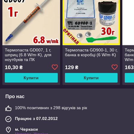
Термопаста GD007, 1 г,
Термопаста GD900-1, 30 г,
Терм
шприц (6.8 W/m·K), для
банка в коробці (6 W/m·K)
банк
ноутбуків та ПК
W/m·
ПК
10,30
129
163
₴
₴
Купити
Купити
Про нас
100% позитивних з 298 відгуків за рік
Працює з 07.02.2012
м. Черкаси
Черкаси, Україна