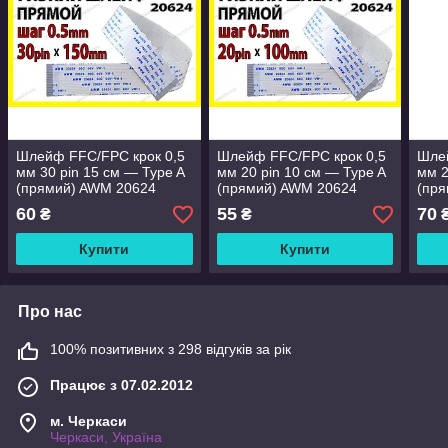
Шлейф FFC/FPC крок 0,5
Шлейф FFC/FPC крок 0,5
Шлей
мм 30 pin 15 см — Type A
мм 20 pin 10 см — Type A
мм 2
(прямий) AWM 20624
(прямий) AWM 20624
(пр
60
55
70
₴
₴
Купити
Купити
Про нас
100% позитивних з 298 відгуків за рік
Працює з 07.02.2012
м. Черкаси
Черкаси, Україна