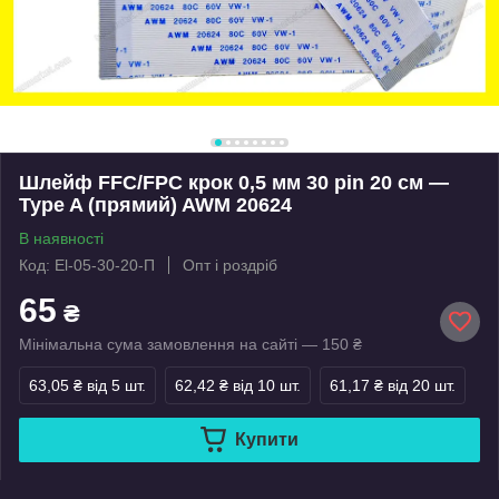
Шлейф FFC/FPC крок 0,5 мм 30 pin 20 см —
Type A (прямий) AWM 20624
В наявності
Код: El-05-30-20-П
Опт і роздріб
65
₴
Мінімальна сума замовлення на сайті — 150 ₴
63,05 ₴
від 5 шт.
62,42 ₴
від 10 шт.
61,17 ₴
від 20 шт.
Купити