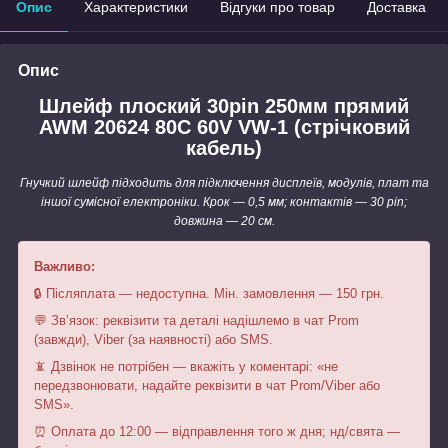
Опис
Характеристики
Відгуки про товар
Доставка
Опис
Шлейф плоский 30pin 250мм прямий
AWM 20624 80C 60V VW-1 (стрічковий
кабель)
Гнучкий шлейф підходить для підключення дисплеїв, модулів, плат та
іншої сумісної електроніки. Крок — 0,5 мм; контактів — 30 pin;
довжина — 20 см.
Важливо:
🔒 Післяплата — недоступна. Мін. замовлення — 150 грн.
💬 Зв’язок: реквізити та деталі надішлемо в чат Prom
(завжди), Viber (за наявності) або SMS.
📵 Дзвінок не потрібен — вкажіть у коментарі: «не
передзвонювати, надайте реквізити в чат Prom/Viber або
SMS».
⏰ Оплата до 12:00 — відправлення того ж дня; нд/свята —