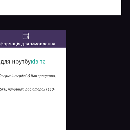
нформація для замовлення
 для ноутбу
ків та
 (термоінтерфейс) для процесора,
PU, чипсетах, радіаторах і LED-