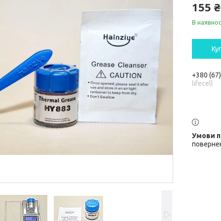
155 ₴
В наявнос
Ку
+380 (67
lifecell
повернен