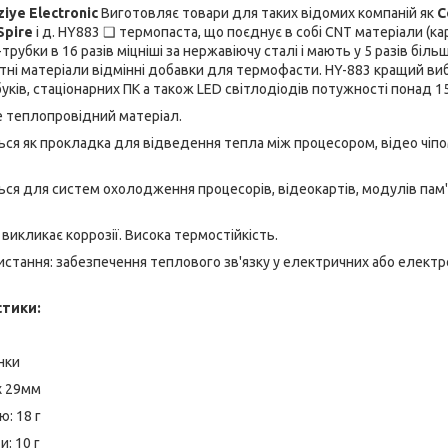
iye Electronic
Виготовляє товари для таких відомих компаній як
C
Spire
і д. HY883 ❑ термопаста, що поєднує в собі CNT матеріали (кар
трубки в 16 разів міцніші за нержавіючу сталі і мають у 5 разів біль
итні матеріали відмінні добавки для термофасти. HY-883 кращий в
буків, стаціонарних ПК а також LED світлодіодів потужності понад 1
е теплопровідний матеріал.
ся як прокладка для відведення тепла між процесором, відео чіпом
я для систем охолодження процесорів, відеокартів, модулів пам' ят
 викликає коррозії. Висока термостійкість.
стання: забезпечення теплового зв'язку у електричних або електр
стики:
нки
 х 29мм
ю: 18 г
: 10 г