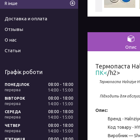
R інше
Доставка и оплата
Отзывы
О нас
Опис
Статьи
Термопаста Hal
Графік роботи
ПК<
/h2>
Термопаста Halnziye H
08:00
18:00
ПОНЕДІЛОК
14:00
15:00
Підходить для обслуг
08:00
18:00
ВІВТОРОК
14:00
15:00
Опис:
08:00
18:00
СЕРЕДА
14:00
15:00
Бренд - Halnziy
08:00
18:00
ЧЕТВЕР
Код товару - H
14:00
15:00
Виробник — She
08:00
18:00
ПʼЯТНИЦЯ