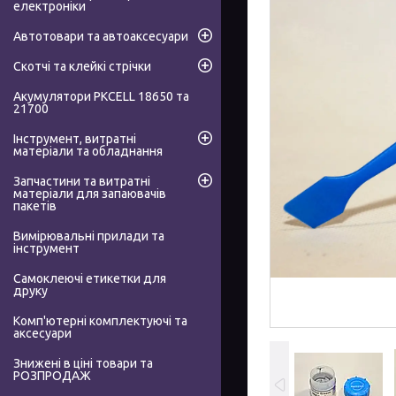
електроніки
Автотовари та автоаксесуари
Скотчі та клейкі стрічки
Акумулятори PKCELL 18650 та
21700
Інструмент, витратні
матеріали та обладнання
Запчастини та витратні
матеріали для запаювачів
пакетів
Вимірювальні прилади та
інструмент
Самоклеючі етикетки для
друку
Комп'ютерні комплектуючі та
аксесуари
Знижені в ціні товари та
РОЗПРОДАЖ