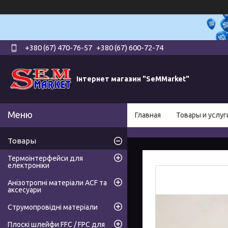
+380 (67) 470-76-57
+380 (67) 600-72-74
Інтернет магазин "SeMMarket"
Главная
Товары и услуг
Товары
Термоінтерфейси для
електроніки
Анізотропні матеріали ACF та
аксесуари
Струмопровідні матеріали
Плоскі шлейфи FFC / FPC для