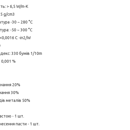
ть: > 6,5 W/m-K
25 g/cm3
тура -30 ~ 280 °C
ура: -50 ~ 300 °C
<0,0016 C -in2/W
0
ндекс: 330 бумів 1/10m
 0,001 %
єднання 20%
днання 30%
дів металів 50%
астою - 1 шт.
есення пасти - 1 шт.