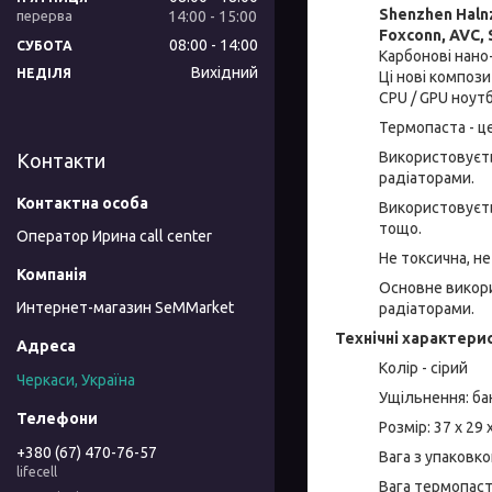
Shenzhen Halnz
14:00
15:00
Foxconn, AVC, 
08:00
14:00
СУБОТА
Карбонові нано-
Вихідний
НЕДІЛЯ
Ці нові композ
CPU / GPU ноут
Термопаста - ц
Використовуєть
Контакти
радіаторами.
Використовуєтьс
тощо.
Оператор Ирина call center
Не токсична, не
Основне викори
Интернет-магазин SeMMarket
радіаторами.
Технічні характери
Колір - сірий
Черкаси, Україна
Ущільнення: ба
Розмір: 37 х 29
+380 (67) 470-76-57
Вага з упаковко
lifecell
Вага термопасти