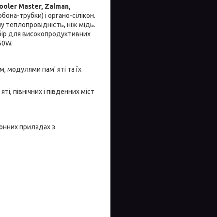
ooler Master, Zalman,
бона-трубки) і органо-сілікон.
шу теплопровідність, ніж мідь.
ибір для високопродуктивних
50W.
, модулями пам' яті та їх
і, північних і південних міст
онних приладах з