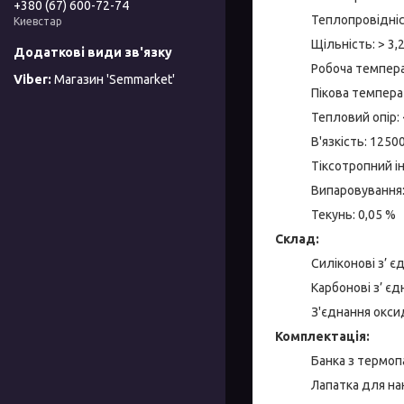
+380 (67) 600-72-74
Теплопровідніс
Киевстар
Щільність: > 3,
Робоча темпера
Магазин 'Semmarket'
Пікова температ
Тепловий опір: 
В'язкість: 1250
Тіксотропний і
Випаровування:
Текунь: 0,05 %
Склад:
Силіконові з’ 
Карбонові з’ є
З'єднання окси
Комплектація:
Банка з термоп
Лапатка для нан