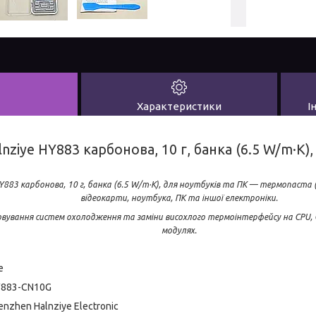
Характеристики
І
nziye HY883 карбонова, 10 г, банка (6.5 W/m·K),
Y883 карбонова, 10 г, банка (6.5 W/m·K), для ноутбуків та ПК — термопаста
відеокарти, ноутбука, ПК та іншої електроніки.
овування систем охолодження та заміни висохлого термоінтерфейсу на CPU, G
модулях.
e
Y883-CN10G
nzhen Halnziye Electronic