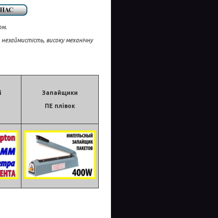
ом.
незаймистість, високу механічну
і
Запайщики
ПЕ плівок