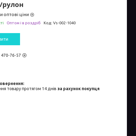
₴/рулон
и оптові ціни
ті
Оптом і в роздріб
Код:
Vs-002-1040
пити
) 470-76-57
ня товару протягом 14 днів
за рахунок покупця