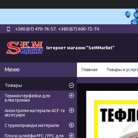
+380 (67) 470-76-57
+380 (67) 600-72-74
Інтернет магазин "SeMMarket"
Главная
Товары и услуг
Товары
Термоінтерфейси для
електроніки
Анізотропні матеріали ACF та
аксесуари
Струмопровідні матеріали
Плоскі шлейфи FFC / FPC для