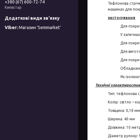
+380 (67) 600-72-74
Тефлонова стрічк
Киевстар
машинах для покр
застосування
Для покрит
Магазин 'Semmarket'
У запечны
Для покри
Для вигот
Для покри
Обладнанн
Як ізолюю
Технічні характеристик
Тип: тефлонова ст
Колір: світло – к
Товщина: 0,18 мм
Ширина: 40 мм
Довжина: 10 метр
Діаметр рулону: 