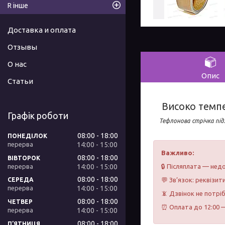
R інше
Доставка и оплата
Отзывы
О нас
Опис
Статьи
Високо темпе
Графік роботи
Тефлонова стрічка під
08:00
18:00
ПОНЕДІЛОК
14:00
15:00
Важливо:
08:00
18:00
ВІВТОРОК
14:00
15:00
🔒 Післяплата — недо
08:00
18:00
💬 Зв’язок: реквізит
СЕРЕДА
14:00
15:00
📵 Дзвінок не потрі
08:00
18:00
ЧЕТВЕР
⏰ Оплата до 12:00 —
14:00
15:00
08:00
18:00
ПʼЯТНИЦЯ