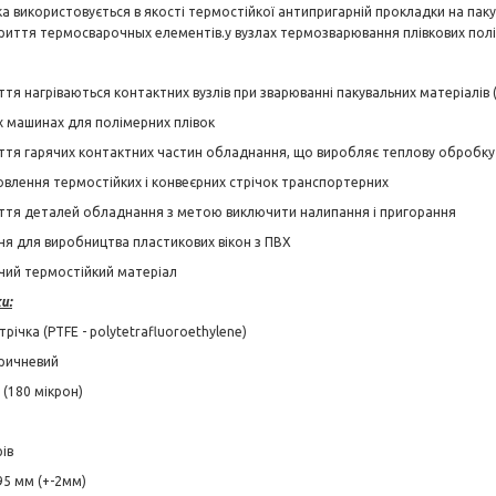
а використовується в якості термостійкої антипригарній прокладки на пак
иття термосварочных елементів.у вузлах термозварювання плівкових полі
тя нагріваються контактних вузлів при зварюванні пакувальних матеріалів 
х машинах для полімерних плівок
ття гарячих контактних частин обладнання, що виробляє теплову обробку
овлення термостійких і конвеєрних стрічок транспортерних
ття деталей обладнання з метою виключити налипання і пригорання
я для виробництва пластикових вікон з ПВХ
чий термостійкий матеріал
и:
річка (PTFE - polytetrafluoroethylene)
оричневий
 (180 мікрон)
ів
95 мм (+-2мм)