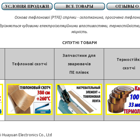
Основа тефлонової (PTFE) стрічки - склотканина, просочена тефлон
дрізняється чудовими електроізоляційними властивостями, термостійкістю, 
міцність.
СУПУТНІ ТОВАРИ
Запчастини для
Термостійк
Тефлонові скотчі
зварювачів
скотчі
ПЕ плівок
 Huayuan Electronics Co., Ltd