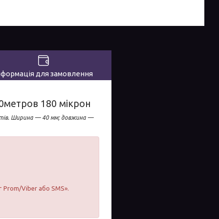
нформація для замовлення
0метров 180 мікрон
ентів. Ширина — 40 мм; довжина —
т Prom/Viber або SMS».