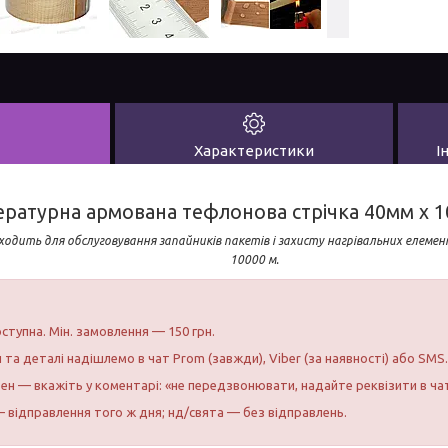
Характеристики
І
ратурна армована тефлонова стрічка 40мм х 1
ходить для обслуговування запайників пакетів і захисту нагрівальних елем
10000 м.
ступна. Мін. замовлення — 150 грн.
и та деталі надішлемо в чат Prom (завжди), Viber (за наявності) або SMS.
бен — вкажіть у коментарі: «не передзвонювати, надайте реквізити в ча
 відправлення того ж дня; нд/свята — без відправлень.