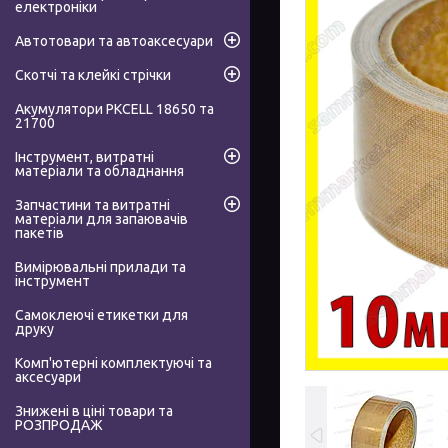
електроніки
Автотовари та автоаксесуари
Скотчі та клейкі стрічки
Акумулятори PKCELL 18650 та
21700
Інструмент, витратні
матеріали та обладнання
Запчастини та витратні
матеріали для запаювачів
пакетів
Вимірювальні прилади та
інструмент
Самоклеючі етикетки для
друку
Комп'ютерні комплектуючі та
аксесуари
Знижені в ціні товари та
РОЗПРОДАЖ