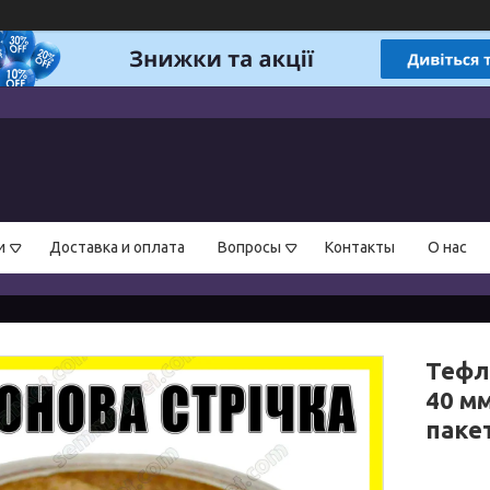
и
Доставка и оплата
Вопросы
Контакты
О нас
Тефл
40 м
паке