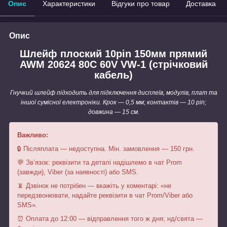
Опис
Характеристики
Відгуки про товар
Доставка
Опис
Шлейф плоский 10pin 150мм прямий
AWM 20624 80C 60V VW-1 (стрічковий
кабель)
Гнучкий шлейф підходить для підключення дисплеїв, модулів, плат та
іншої сумісної електроніки. Крок — 0,5 мм; контактів — 10 pin;
довжина — 15 см.
Важливо:
🔒 Післяплата — недоступна. Мін. замовлення — 150 грн.
💬 Зв’язок: реквізити та деталі надішлемо в чат Prom
(завжди), Viber (за наявності) або SMS.
📵 Дзвінок не потрібен — вкажіть у коментарі: «не
передзвонювати, надайте реквізити в чат Prom/Viber або
SMS».
⏰ Оплата до 12:00 — відправлення того ж дня; нд/свята —