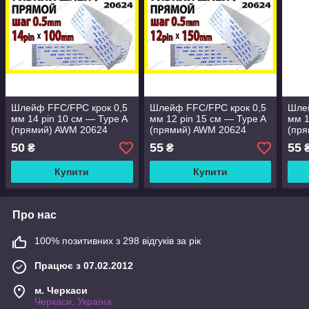
Шлейф FFC/FPC крок 0,5
Шлейф FFC/FPC крок 0,5
Шлей
мм 14 pin 10 см — Type A
мм 12 pin 15 см — Type A
мм 1
(прямий) AWM 20624
(прямий) AWM 20624
(пр
50
55
55
₴
₴
Купити
Купити
Про нас
100% позитивних з 298 відгуків за рік
Працює з 07.02.2012
м. Черкаси
Черкаси, Україна