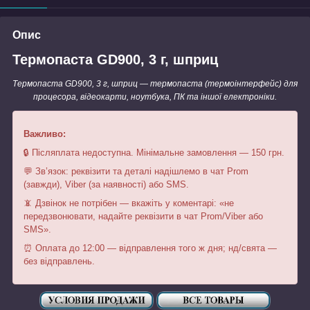
Опис
Термопаста GD900, 3 г, шприц
Термопаста GD900, 3 г, шприц — термопаста (термоінтерфейс) для
процесора, відеокарти, ноутбука, ПК та іншої електроніки.
Важливо:
🔒 Післяплата недоступна. Мінімальне замовлення — 150 грн.
💬 Зв’язок: реквізити та деталі надішлемо в чат Prom
(завжди), Viber (за наявності) або SMS.
📵 Дзвінок не потрібен — вкажіть у коментарі: «не
передзвонювати, надайте реквізити в чат Prom/Viber або
SMS».
⏰ Оплата до 12:00 — відправлення того ж дня; нд/свята —
без відправлень.