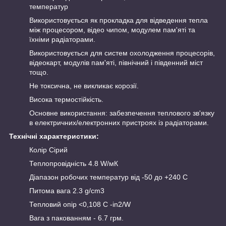
температур
Використовується як прокладка для відведення тепла
між процесором, відео чипом, модулем пам'яті та
їхніми радіаторами.
Використовується для систем охолодження процесорів,
відеокарт, модулів пам'яті, північний і південний міст
тощо.
Не токсична, не викликає корозії.
Висока термостійкість.
Основне використання: забезпечення теплового зв'язку
в електричних/електронних пристроях із радіаторами.
Технічні характеристики:
Колір Сірий
Теплопровідність 4.8 W/мК
Діапазон робочих температур від -50 до +240 C
Питома вага 2.3 g/cm3
Тепловий опір <0,108 С -in2/W
Вага з пакованням - 6.7 грм.