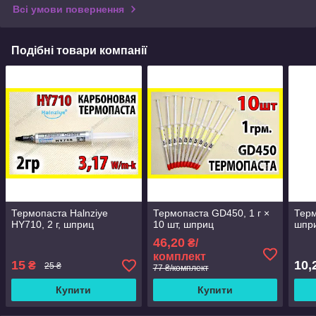
Всі умови повернення
Подібні товари компанії
Термопаста Halnziye
Термопаста GD450, 1 г ×
Терм
HY710, 2 г, шприц
10 шт, шприц
шпр
46,20
₴/
комплект
15
10,
₴
25 ₴
77 ₴/комплект
Купити
Купити