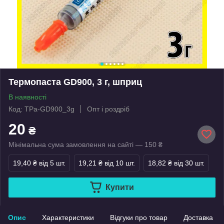
Термопаста GD900, 3 г, шприц
В наявності
Код: TPa-GD900_3g
Опт і роздріб
20
₴
Мінімальна сума замовлення на сайті — 150 ₴
19,40 ₴
від 5 шт.
19,21 ₴
від 10 шт.
18,82 ₴
від 30 шт.
Купити
Опис
Характеристики
Відгуки про товар
Доставка